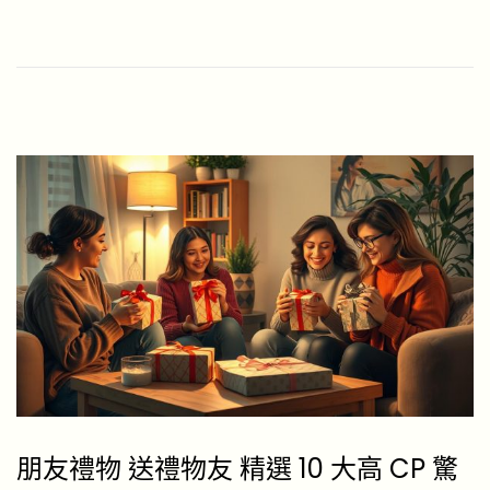
t
6
e
-
d
0
o
4
n
-
2
2
朋友禮物 送禮物友 精選 10 大高 CP 驚