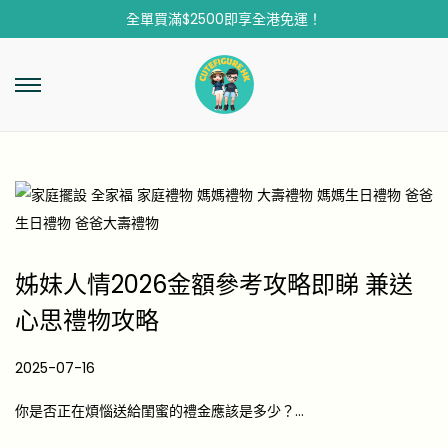
全單買滿$2500即享全港免運！
姊妹人情2026金額參考攻略即睇 兼送
心思禮物攻略
P
2025-07-16
2
o
0
你是否正在煩惱送給閨蜜的禮金應該是多少？…
s
2