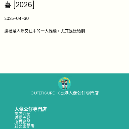
喜 [2026]
P
2025-04-30
2
o
0
送禮是人際交往中的一大難題，尤其是送給朋…
s
2
t
5
e
-
d
1
o
2
n
-
1
2
CUTEFIGUREHK香港人像公仔專門店
人像公仔專門店
商店介紹
媒體專訪
所有產品
對比圖參考