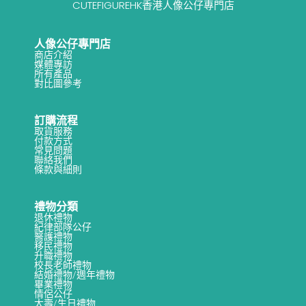
CUTEFIGUREHK香港人像公仔專門店
人像公仔專門店
商店介紹
媒體專訪
所有產品
對比圖參考
訂購流程
取貨服務
付款方式
常見問題
聯絡我們
條款與細則
禮物分類
退休禮物
紀律部隊公仔
醫護禮物
移民禮物
升職禮物
校長老師禮物
結婚禮物/週年禮物
畢業禮物
情侶公仔
大壽/生日禮物