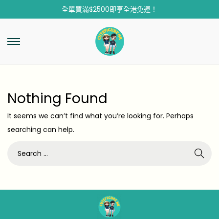
全單買滿$2500即享全港免運！
Nothing Found
It seems we can’t find what you’re looking for. Perhaps
searching can help.