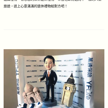
d
0
旅途，送上心意滿滿的退休禮物給對方吧！
o
4
n
-
2
3