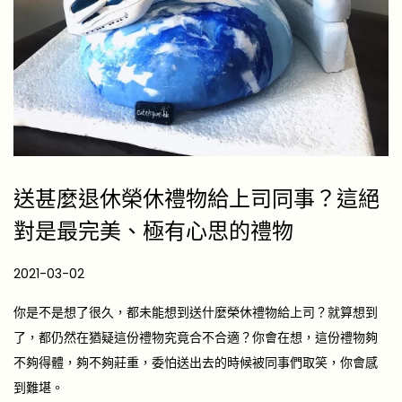
送甚麼退休榮休禮物給上司同事？這絕
對是最完美、極有心思的禮物
P
2021-03-02
2
o
0
你是不是想了很久，都未能想到送什麼榮休禮物給上司？就算想到
s
2
了，都仍然在猶疑這份禮物究竟合不合適？你會在想，這份禮物夠
t
6
不夠得體，夠不夠莊重，委怕送出去的時候被同事們取笑，你會感
e
-
到難堪。
d
0