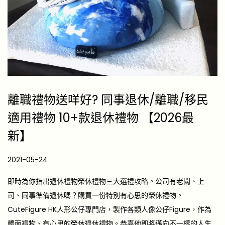
離職禮物送咩好? 同事退休/離職/移民
適用禮物 10+款退休禮物 【2026最
新】
P
2021-05-24
2
o
0
即時為你指出退休禮物榮休禮物三大選禮攻略。公司有老闆、上
s
2
司、同事準備退休嗎？購買一份特別有心思的榮休禮物。
t
6
CuteFigure HK人形公仔專門店，製作各類人像公仔Figure，作為
e
-
體面禮物、有心思的榮休退休禮物。恭喜他即將邁向不一樣的人生