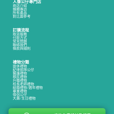
人像公仔專門店
商店介紹
媒體專訪
所有產品
對比圖參考
訂購流程
取貨服務
付款方式
常見問題
聯絡我們
條款與細則
禮物分類
退休禮物
紀律部隊公仔
醫護禮物
移民禮物
升職禮物
校長老師禮物
結婚禮物/週年禮物
畢業禮物
情侶公仔
大壽/生日禮物