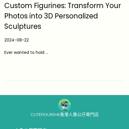
Custom Figurines: Transform Your
Photos into 3D Personalized
Sculptures
P
2024-08-22
2
o
0
Ever wanted to hold …
s
2
t
5
e
-
d
0
o
6
n
-
0
7
CUTEFIGUREHK香港人像公仔專門店