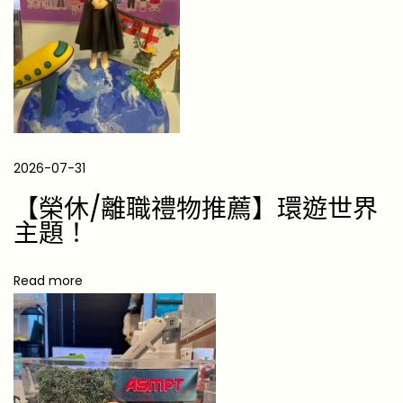
讓
滑
雪
愛
好
者
2026-07-31
心
動
【榮休/離職禮物推薦】環遊世界
不
主題！
已
的
Read more
完
美
禮
物
送