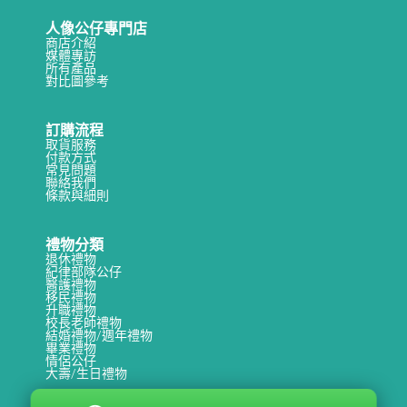
人像公仔專門店
商店介紹
媒體專訪
所有產品
對比圖參考
訂購流程
取貨服務
付款方式
常見問題
聯絡我們
條款與細則
禮物分類
退休禮物
紀律部隊公仔
醫護禮物
移民禮物
升職禮物
校長老師禮物
結婚禮物/週年禮物
畢業禮物
情侶公仔
大壽/生日禮物