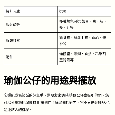
設計元素
選項
多種顏色可選,如黑、白、灰、
服裝顏色
藍、紅等
緊身衣、寬鬆上衣、背心、短
服裝樣式
褲等
瑜伽墊、蠟燭、香薰、精細刻
配件
畫背景等
瑜伽公仔的用途與擺放
它還能成為談話的好幫手。當朋友來訪時,這個公仔會吸引他們。您
可以分享您的瑜伽故事,讓他們了解瑜伽的魅力。它不只是裝飾品,也
是連結人的橋樑。