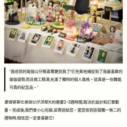
“我收到的瑜伽公仔簡直驚艷到我了!它完美地捕捉到了我最喜歡的
瑜伽姿勢,而且做工精湛,充滿了獨特的個人風格。這真是一份難能
可貴的紀念品。”
整個客製化瑜伽公仔流程
大約需要2-3週時間,取決於設計和訂單數
量。完成後,我們會小心包裝,並寄送給您。當您收到這個獨一無二的
禮物時,相信您一定會喜歡它!