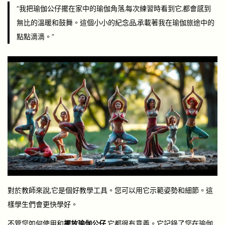
“我把瑜伽公仔擺在家中的瑜伽角落,每次練習時看到它,都會感到
無比的溫暖和鼓舞。這個小小的紀念品,承載著我在瑜伽旅途中的
點點滴滴。”
對於教師來說,它是個好教學工具。您可以用它示範姿勢和細節。這
樣學生們會更快學好。
不管您如何使用和
擺放
瑜伽公仔
,它都很有意義。它記錄了您在瑜伽