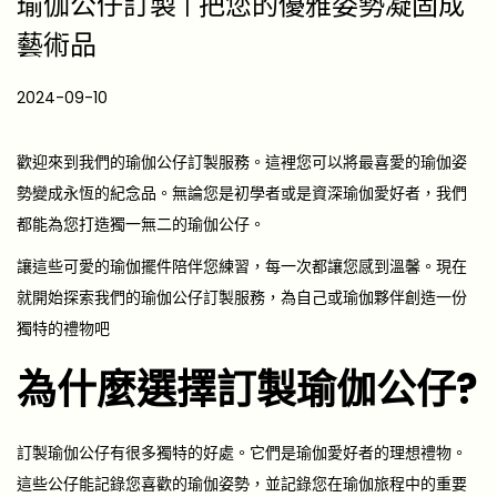
瑜伽公仔訂製 | 把您的優雅姿勢凝固成
藝術品
P
2024-09-10
2
o
0
s
2
歡迎來到我們的瑜伽公仔訂製服務。這裡您可以將最喜愛的瑜伽姿
t
5
勢變成永恆的紀念品。無論您是初學者或是資深瑜伽愛好者，我們
e
-
都能為您打造獨一無二的瑜伽公仔。
d
0
讓這些可愛的瑜伽擺件陪伴您練習，每一次都讓您感到溫馨。現在
o
6
就開始探索我們的瑜伽公仔訂製服務，為自己或瑜伽夥伴創造一份
n
-
獨特的禮物吧
0
為什麼選擇訂製瑜伽公仔?
7
訂製瑜伽公仔有很多獨特的好處。它們是瑜伽愛好者的理想禮物。
這些公仔能記錄您喜歡的瑜伽姿勢，並記錄您在瑜伽旅程中的重要