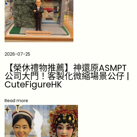
給
機
師
、
飛
行
2026-07-25
員
【榮休禮物推薦】神還原ASMPT
的
公司大門！客製化微縮場景公仔 |
創
CuteFigureHK
意
實
Read more
用
獨
特
禮
品