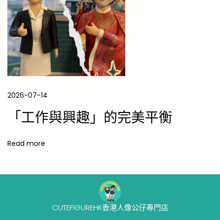
清
單
：
9
大
驚
喜
2026-07-14
之
「工作與興趣」的完美平衡
選
Read more
CUTEFIGUREHK香港人像公仔專門店