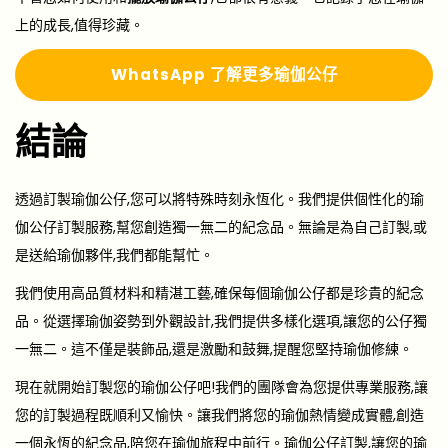
上的成長,值得珍藏。
Whats
A
pp 了解更多瑜伽公仔
結論
透過訂製瑜伽公仔,您可以將特殊時刻永恆化。我們提供個性化的瑜
伽公仔訂製服務,幫您創造獨一無二的紀念品。無論是為自己訂製,或
是送給瑜伽夥伴,我們都能幫忙。
我們使用高品質材料和精湛工藝,確保每個瑜伽公仔都是珍貴的紀念
品。從選擇瑜伽姿勢到外觀設計,我們提供多樣化選項,讓您的公仔獨
一無二。這不僅是裝飾品,還是激勵和鼓舞,提醒您堅持瑜伽修練。
現在就開始訂製您的瑜伽公仔吧!我們的團隊會為您提供專業服務,讓
您的訂製過程既順利又愉快。讓我們將您的瑜伽熱情變成實體,創造
一個永恆的紀念品,陪您在瑜伽旅程中前行。瑜伽公仔訂製,讓您的瑜