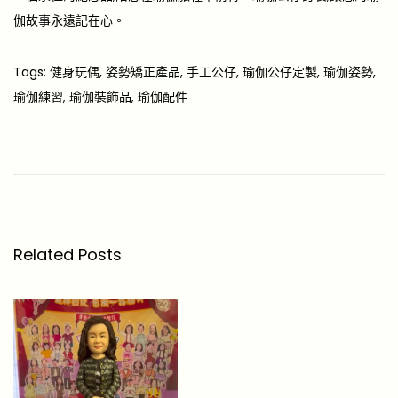
伽故事永遠記在心。
Tags
:
健身玩偶
,
姿勢矯正產品
,
手工公仔
,
瑜伽公仔定製
,
瑜伽姿勢
,
瑜伽練習
,
瑜伽裝飾品
,
瑜伽配件
2
0
2
6
雪
季
Related Posts
驚
喜
:
1
0
款