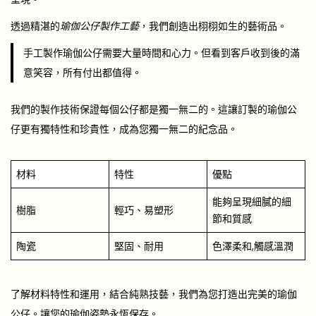
透過精湛的
瑜伽公仔製作工藝
，我們創造出栩栩如生的藝術品。
手工製作瑜伽公仔需要大量時間和心力。但看到客戶收到後的滿
意笑容，所有付出都值得。
我們的製作技術保證每個公仔都是獨一無二的。這讓訂製的瑜伽公
仔更有獨特性和珍貴性，成為您獨一無二的紀念品。
材料
特性
優點
能夠呈現細膩的細
樹脂
輕巧、易塑形
節和質感
陶瓷
堅固、耐用
色澤柔和,觸感溫潤
了解材料特性和運用，結合純熟技藝，我們為您打造出完美的瑜伽
公仔。讓您的瑜伽姿勢永恆保存。