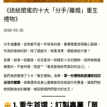
《送給閨蜜的十大「分手/離婚」重生
禮物》
P
2026-02-25
2
o
0
s
2
分手或離婚，從來都不是一件容易的事。看著閨蜜哭得撕心裂肺，
t
6
作為好姊妹的妳，除了遞紙巾、陪罵渣男，還能做些什麼？
e
-
其實，結束一段關係，往往是另一段精彩人生的開始。這時候她最
d
0
需要的，不是同情，而是**「看見那個依然美好的自己」。
o
2
我們為妳整理了十大「重生禮物」清單，
第一份禮物就是讓她找回
n
-
自信的關鍵
，接著還有從身心靈療癒到自我提升的驚喜。讓我們陪
2
她剪斷過去的鎖鏈，做回那個閃閃發光的女王！
5
1. 重生首選：訂製專屬「單