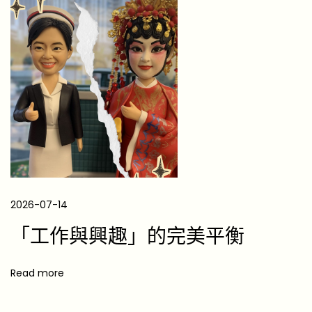
a
l
G
i
f
t
s
f
o
r
G
2026-07-14
r
「工作與興趣」的完美平衡
a
p
Read more
h
i