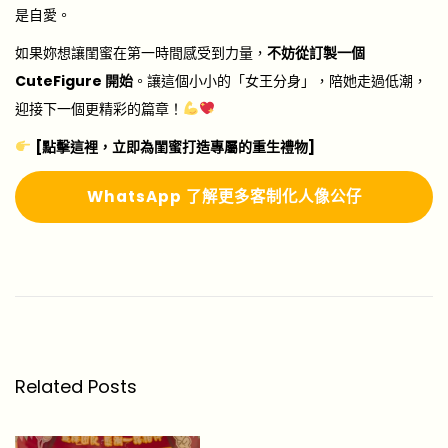
是自愛。
如果妳想讓閨蜜在第一時間感受到力量，
不妨從訂製一個
CuteFigure 開始
。讓這個小小的「女王分身」，陪她走過低潮，
迎接下一個更精彩的篇章！
[點擊這裡，立即為閨蜜打造專屬的重生禮物]
Whats
A
pp 了解更多
客制化人像公仔
《
送
給
社
畜
的
Related Posts
十
大