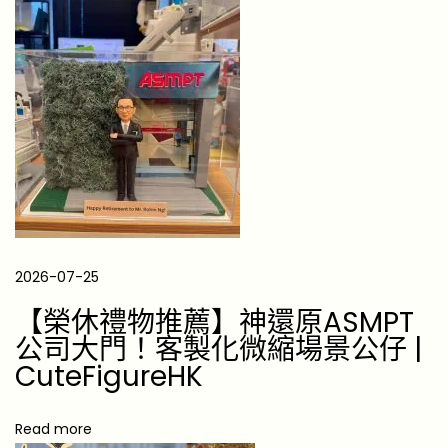
」
的
真
實
狀
態
》
1
0
P
2026-07-25
r
【榮休禮物推薦】神還原ASMPT
a
公司大門！客製化微縮場景公仔 |
c
CuteFigureHK
t
i
Read more
c