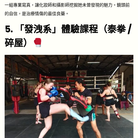
一組專業寫真，讓化妝師和攝影師挖掘她未曾發現的魅力。鏡頭前
的自信，是治療情傷的最佳良藥。
5. 「發洩系」體驗課程（泰拳 /
碎屋）