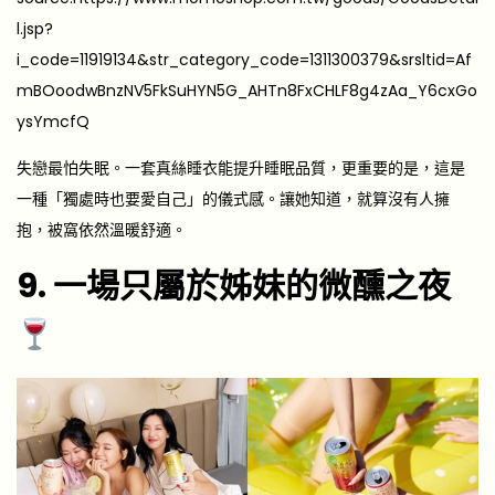
l.jsp?
i_code=11919134&str_category_code=1311300379&srsltid=Af
mBOoodwBnzNV5FkSuHYN5G_AHTn8FxCHLF8g4zAa_Y6cxGo
ysYmcfQ
失戀最怕失眠。一套真絲睡衣能提升睡眠品質，更重要的是，這是
一種「獨處時也要愛自己」的儀式感。讓她知道，就算沒有人擁
抱，被窩依然溫暖舒適。
9. 一場只屬於姊妹的微醺之夜