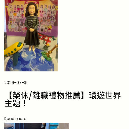
禮
物
：
還
原
你
「
內
心
崩
2026-07-31
潰
但
【榮休/離職禮物推薦】環遊世界
外
主題！
表
冷
Read more
靜