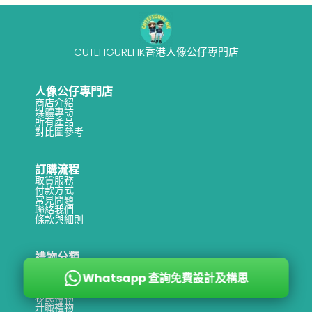
c
D
e
CUTEFIGUREHK香港人像公仔專門店
s
i
人像公仔專門店
商店介紹
g
媒體專訪
所有產品
n
對比圖參考
e
r
訂購流程
取貨服務
s
付款方式
常見問題
i
聯絡我們
條款與細則
n
2
禮物分類
0
退休禮物
Whatsapp 查詢免費設計及構思
紀律部隊公仔
2
醫護禮物
移民禮物
6
升職禮物