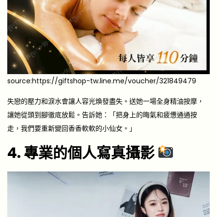
source:https://giftshop-tw.line.me/voucher/321849479
失戀的壓力和淚水會讓人容光煥發盡失。送她一場全身精油按摩，
讓她從頭到腳徹底放鬆。告訴她：「把身上的晦氣和疲憊通通按
走，我們要重新變回香香軟軟的小仙女。」
4. 專業的個人寫真攝影