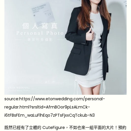
source:https://www.etonwedding.com/personal-
regular.html?srsltid=AfmBOor9pLsALmCk-
i6tFBsFEm_waLuFlhEqo7zPTsFjxxCqTckub-N3
既然已經有了立體的 CuteFigure，不如也來一組平面的大片！預約