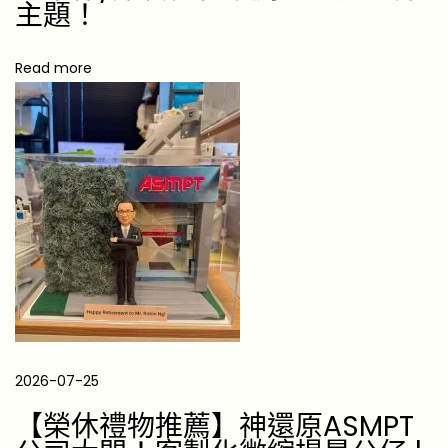
主題！
l
l
Read more
e
n
g
e
F
i
n
i
s
h
e
2026-07-25
r
s
【榮休禮物推薦】神還原ASMPT
: