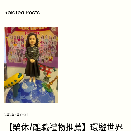
c
Related Posts
G
i
f
t
s
f
o
r
F
o
o
d
C
2026-07-31
h
【榮休/離職禮物推薦】環遊世界
a