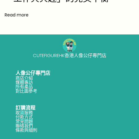
o
m
Read more
i
c
V
i
CUTEFIGUREHK香港人像公仔專門店
c
t
人像公仔專門店
o
商店介紹
媒體專訪
r
所有產品
對比圖參考
y
U
訂購流程
n
取貨服務
付款方式
f
常見問題
聯絡我們
o
條款與細則
r