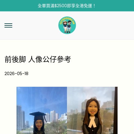
全單買滿$2500即享全港免運！
前後脚 人像公仔參考
P
2026-05-18
2
o
0
s
2
t
6
e
-
d
0
o
5
n
-