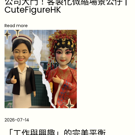
公司大門！客製化微縮場景公仔 |
M
CuteFigureHK
a
k
Read more
e
T
h
e
i
r
G
a
s
t
r
2026-07-14
o
「工作與興趣」的完美平衡
n