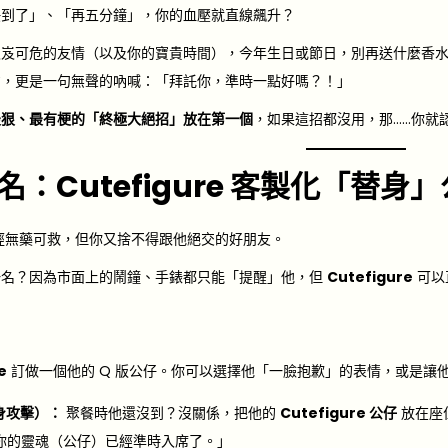
快到了」、「再五分鐘」，你的血壓就直線飆升？
岌岌可危的友情（以及你的寶貴時間），今年生日或節日，別再送什麼香
意，更是一句無聲的吶喊：「拜託你，準時一點好嗎？！」
最狠、最有梗的「終極大絕招」放在第一個
，如果這招都沒用，那……你就
1 名：Cutefigure 客製化「替身
經無藥可救，但你又捨不得跟他絕交的好朋友。
一名？因為市面上的鬧鐘、手錶都只能「提醒」他，但
Cutefigure
可以
。
e
訂做一個他的 Q 版公仔。你可以選擇他「一臉抱歉」的表情，或是讓
身攻擊）：
聚餐時他還沒到？沒關係，把他的
Cutefigure 公仔
放在座
你的靈魂（公仔）已經準時入席了。」