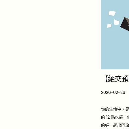
【絕交預
P
2026-02-26
o
s
你的生命中，
t
約 12 點吃飯，
e
約好一起出門