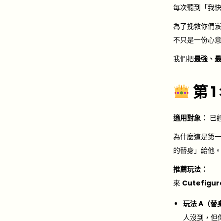
d
每次聽到「我
o
為了挽救你們
n
不只是一份心
我們把
最強、
第 
適用對象：
已
為什麼這是第
的替身」給他
推薦玩法：
來
Cutefigur
玩法 A（替
人沒到，但