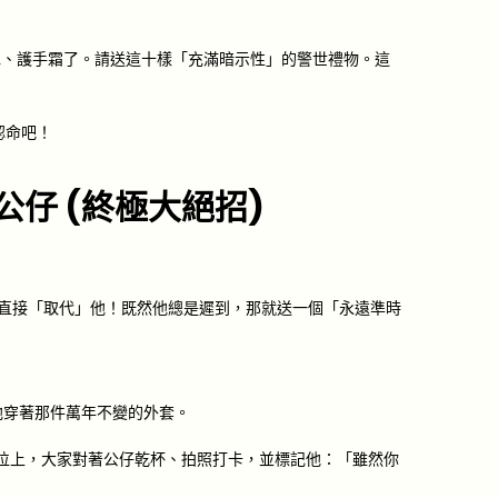
水、護手霜了。請送這十樣「充滿暗示性」的警世禮物。這
認命吧！
」公仔 (終極大絕招)
直接「取代」他！既然他總是遲到，那就送一個「永遠準時
他穿著那件萬年不變的外套。
位上，大家對著公仔乾杯、拍照打卡，並標記他：「雖然你