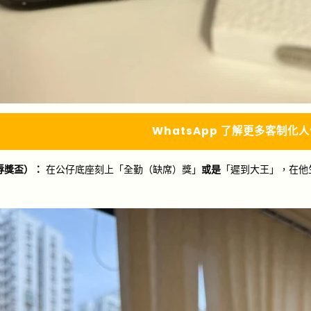
Whats
A
pp 了解更多
客制化人
辱獎盃）：
在公仔底座刻上「全勤（缺席）獎」
或是
「遲到大王」，在他