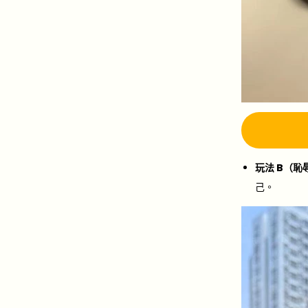
玩法 B（恥
己。