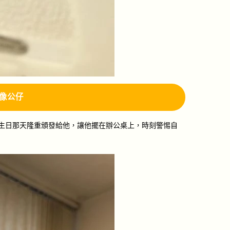
像公仔
生日那天隆重頒發給他，讓他擺在辦公桌上，時刻警惕自