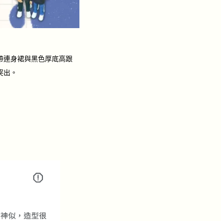
帶連身裙與黑色厚底高跟
突出。