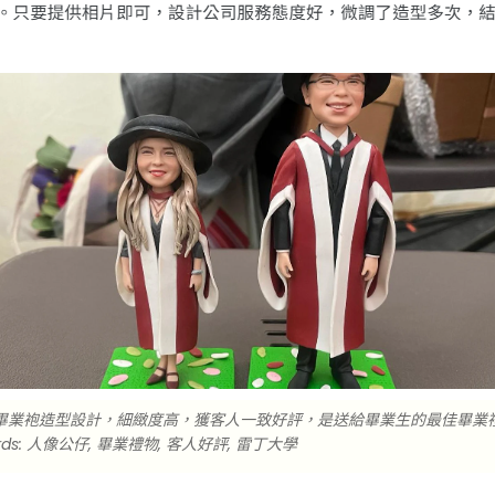
畢業袍造型設計，細緻度高，獲客人一致好評，是送給畢業生的最佳畢業
ds: 人像公仔, 畢業禮物, 客人好評, 雷丁大學