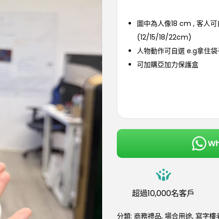
圖中為人像18 cm , 客人
(12/15/18/22cm)
人物動作可自選 e.g拿住袋
可加購亞加力保護盒
W
超過10,000名客戶
分類:
商務禮品
,
場合用途
,
寫字樓