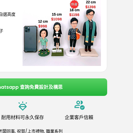
可自選高度
子
hatsapp 查詢免費設計及構思
耐用材料可永久保存
企業客戶信賴
老闆同事
,
祝賀/上市禮物
,
職業系列