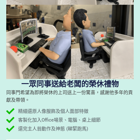
一眾同事送給老闆的榮休禮物
同事門希望為即將榮休的上司送上一份驚喜，感謝他多年的貢
獻及帶領。
精細還原人像服飾及個人面部特徵
客製化加入Office埸景、電腦、桌上細節
還完主人翁動作及神態 (睇緊跑馬)