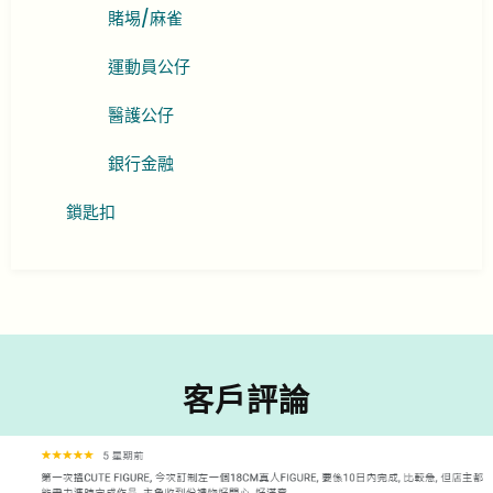
賭埸/麻雀
運動員公仔
醫護公仔
銀行金融
鎖匙扣
客戶評論