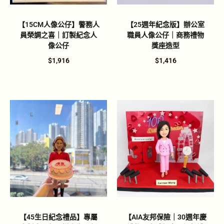
【15CM人像公仔】警務人
【25週年紀念版】辦公室
員榮調之喜｜訂製紀念人
職員人像公仔｜商務禮物
像公仔
獎座造型
$
1,916
$
1,416
【45生日紀念禮品】專屬
【AIA友邦保險｜30週年慶