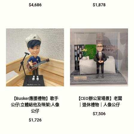
$
4,686
$
1,878
【Busker應援禮物】歌手
【CEO辦公室場景】老闆
公仔|立體結他及咪架|人像
｜退休禮物｜人像公仔
公仔
$
7,506
$
1,726