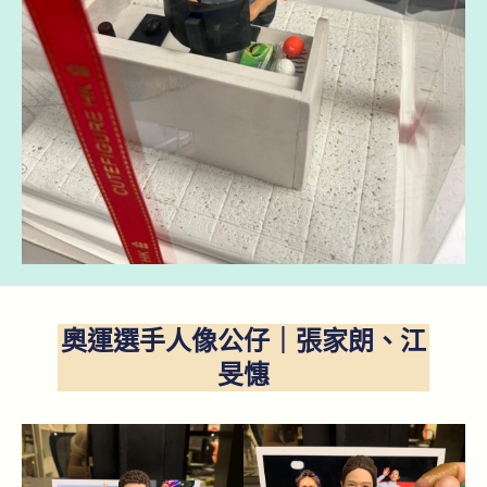
奧運選手人像公仔｜張家朗、江
旻憓