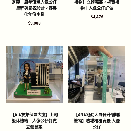
定製｜周年蛋糕人像公仔
禮物】立體舞臺，祝賀禮
｜里程碑慶祝設計 × 客製
物｜人像公仔訂做
化年份字樣
$
4,476
$
3,088
【AIA友邦保險大廈】上司
【ANA地勤人員晉升/離職
退休禮物｜人像公仔訂做
禮物】機場櫃檯背景|人像
立體建築
公仔