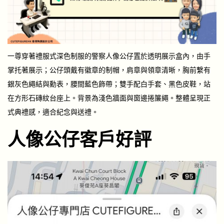
一尊穿著禮服式深色制服的警察人像公仔置於透明展示盒內，由手
掌托著展示；公仔頭戴有徽章的制帽，肩章與領章清晰，胸前繫有
銀灰色繩結與勳表，腰間藍色飾帶；雙手配白手套、黑色皮鞋，站
在方形石磚紋台座上。背景為淺色牆面與窗邊捲簾繩。整體呈現正
式典禮感，適合紀念與送禮。
人像公仔客戶好評