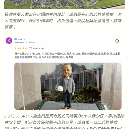
這款專屬人像公仔以鐵路主題設計，成為最有心思的退休禮物。客
人高度好評，表示製作準時、出貨迅速，成品極具紀念價值，非常
滿意！
CUTEFIGUREHK為金門建築有限公司特製18cm人像公仔，手持標誌
性安全帽，配以黃大仙與獅子山為背景，成為獨一無二的退休禮
物。客人表示主角收到這份心思禮物十分開心，對CUTEFIGUREHK