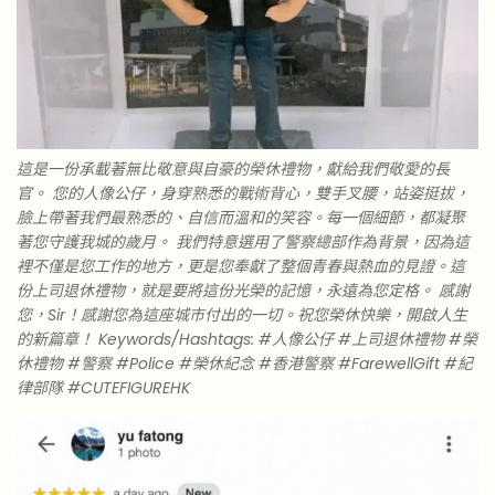
這是一份承載著無比敬意與自豪的榮休禮物，獻給我們敬愛的長
官。 您的人像公仔，身穿熟悉的戰術背心，雙手叉腰，站姿挺拔，
臉上帶著我們最熟悉的、自信而溫和的笑容。每一個細節，都凝聚
著您守護我城的歲月。 我們特意選用了警察總部作為背景，因為這
裡不僅是您工作的地方，更是您奉獻了整個青春與熱血的見證。這
份上司退休禮物，就是要將這份光榮的記憶，永遠為您定格。 感謝
您，Sir！感謝您為這座城市付出的一切。祝您榮休快樂，開啟人生
的新篇章！ Keywords/Hashtags: #人像公仔 #上司退休禮物 #榮
休禮物 #警察 #Police #榮休紀念 #香港警察 #FarewellGift #紀
律部隊 #CUTEFIGUREHK