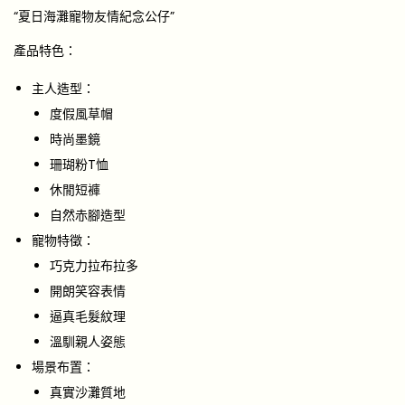
“夏日海灘寵物友情紀念公仔”
產品特色：
主人造型：
度假風草帽
時尚墨鏡
珊瑚粉T恤
休閒短褲
自然赤腳造型
寵物特徵：
巧克力拉布拉多
開朗笑容表情
逼真毛髮紋理
溫馴親人姿態
場景布置：
真實沙灘質地