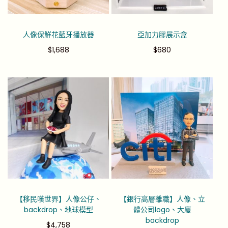
人像保鮮花藍牙播放器
亞加力膠展示盒
$
1,688
$
680
【移民嘆世界】人像公仔、
【銀行高層離職】人像、立
backdrop、地球模型
體公司logo、大廈
backdrop
$
4,758