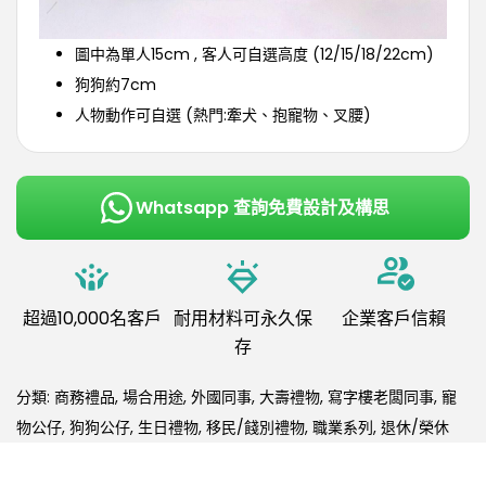
圖中為單人15cm , 客人可自選高度 (12/15/18/22cm)
狗狗約7cm
人物動作可自選 (熱門:牽犬、抱寵物、叉腰)
Whatsapp 查詢免費設計及構思
超過10,000名客戶
耐用材料可永久保
企業客戶信賴
存
分類:
商務禮品
,
場合用途
,
外國同事
,
大壽禮物
,
寫字樓老闆同事
,
寵
物公仔
,
狗狗公仔
,
生日禮物
,
移民/餞別禮物
,
職業系列
,
退休/榮休