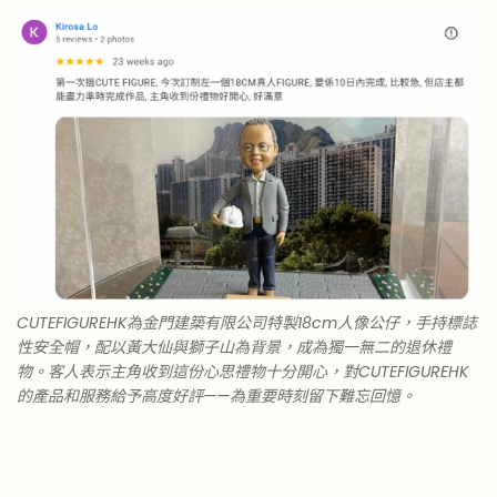
CUTEFIGUREHK為金門建築有限公司特製18cm人像公仔，手持標誌
性安全帽，配以黃大仙與獅子山為背景，成為獨一無二的退休禮
物。客人表示主角收到這份心思禮物十分開心，對CUTEFIGUREHK
的產品和服務給予高度好評——為重要時刻留下難忘回憶。