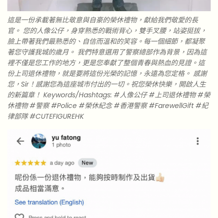
這是一份承載著無比敬意與自豪的榮休禮物，獻給我們敬愛的長
官。 您的人像公仔，身穿熟悉的戰術背心，雙手叉腰，站姿挺拔，
臉上帶著我們最熟悉的、自信而溫和的笑容。每一個細節，都凝聚
著您守護我城的歲月。 我們特意選用了警察總部作為背景，因為這
裡不僅是您工作的地方，更是您奉獻了整個青春與熱血的見證。這
份上司退休禮物，就是要將這份光榮的記憶，永遠為您定格。 感謝
您，Sir！感謝您為這座城市付出的一切。祝您榮休快樂，開啟人生
的新篇章！ Keywords/Hashtags: #人像公仔 #上司退休禮物 #榮
休禮物 #警察 #Police #榮休紀念 #香港警察 #FarewellGift #紀
律部隊 #CUTEFIGUREHK