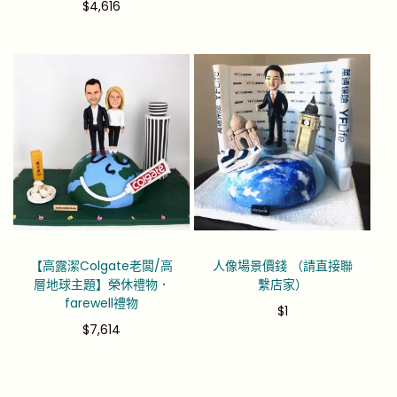
$
4,616
【高露潔Colgate老闆/高
人像場景價錢 （請直接聯
層地球主題】榮休禮物．
繫店家）
farewell禮物
$
1
$
7,614