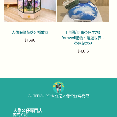
人像保鮮花藍牙播放器
【老闆/同事榮休主題】
farewell禮物、還遊世界、
$
1,688
榮休紀念品
$
4,616
CUTEFIGUREHK香港人像公仔專門店
人像公仔專門店
商店介紹