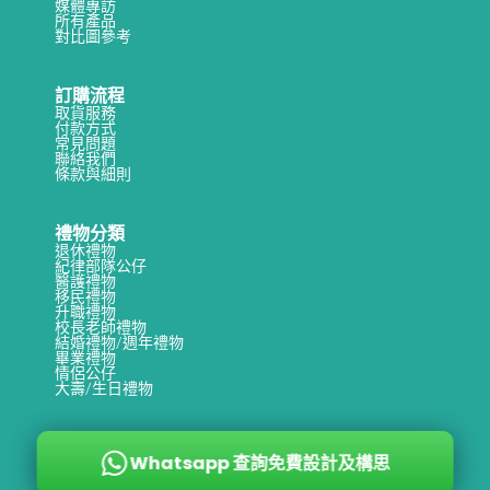
媒體專訪
所有產品
對比圖參考
訂購流程
取貨服務
付款方式
常見問題
聯絡我們
條款與細則
禮物分類
退休禮物
紀律部隊公仔
醫護禮物
移民禮物
升職禮物
校長老師禮物
結婚禮物/週年禮物
畢業禮物
情侶公仔
大壽/生日禮物
Whatsapp 查詢免費設計及構思