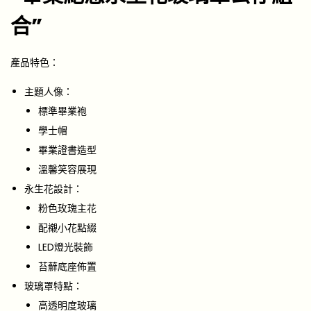
合”
產品特色：
主題人像：
標準畢業袍
學士帽
畢業證書造型
溫馨笑容展現
永生花設計：
粉色玫瑰主花
配襯小花點綴
LED燈光裝飾
苔蘚底座佈置
玻璃罩特點：
高透明度玻璃