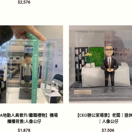
$
2,576
NA地勤人員晉升/離職禮物】機場
【CEO辦公室場景】老闆｜退
櫃檯背景|人像公仔
｜人像公仔
$
1,878
$
7,506