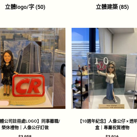
立體logo/字
(50)
立體建築
(85)
立體公司註冊處LOGO】同事離職/
【10週年紀念】人像公仔 × 透
榮休禮物｜人像公仔訂做
盒｜專屬祝賀禮物
$
3,958
$
3,916