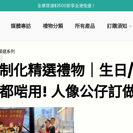
全單買滿$2500即享全港免運！
媒體專訪
禮物分類
所有產品
訂購須知
精選系列
制化精選禮物｜生日/
都啱用! 人像公仔訂