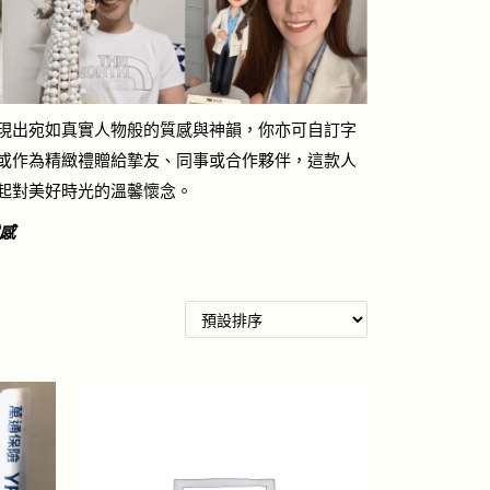
現出宛如真實人物般的質感與神韻，你亦可自訂字
或作為精緻禮贈給摯友、同事或合作夥伴，這款人
起對美好時光的溫馨懷念。
感