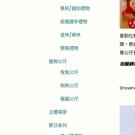
移民/餞別禮物
結婚週年禮物
退休/榮休
客制化
牌，表
開張禮物
像公仔
寵物公仔
相關網
兔兔公仔
狗狗公仔
Showi
貓貓公仔
立體埸景
節日系列