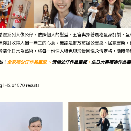
精選系列人像公仔，依照個人的髮型、五官與穿著風格量身訂製，呈
達你對收禮人獨一無二的心意。無論是擺放於辦公書桌、居家書架，
皆能化日常為藝術，將每一份個人特色與珍貴回憶永恆定格，隨時喚
站：
全家福公仔作品靈感
、
情侶公仔作品靈感
、
生日大壽禮物作品靈
ng
1
–
12
of 570 results