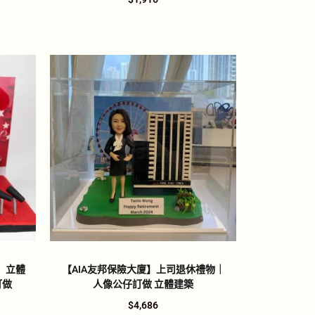
】立體
【AIA友邦保險大廈】上司退休禮物｜
訂做
人像公仔訂做 立體建築
$
4,686