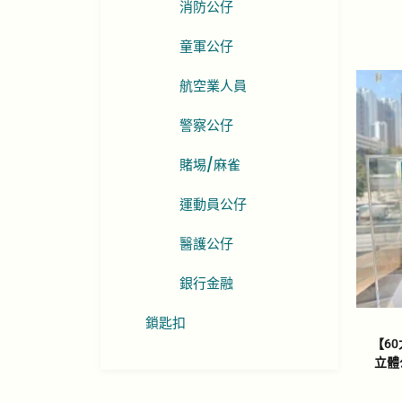
消防公仔
童軍公仔
航空業人員
警察公仔
賭埸/麻雀
運動員公仔
醫護公仔
銀行金融
鎖匙扣
【6
立體