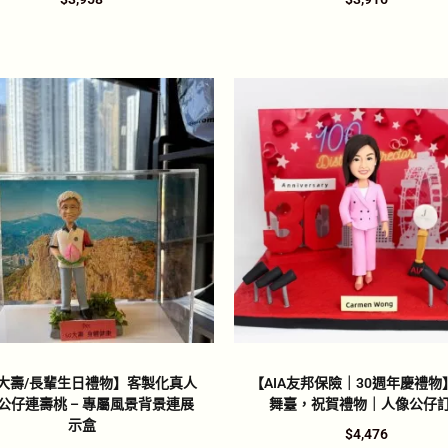
0大壽/長輩生日禮物】客製化真人
【AIA友邦保險｜30週年慶禮物
公仔連壽桃 – 專屬風景背景連展
舞臺，祝賀禮物｜人像公仔
示盒
$
4,476