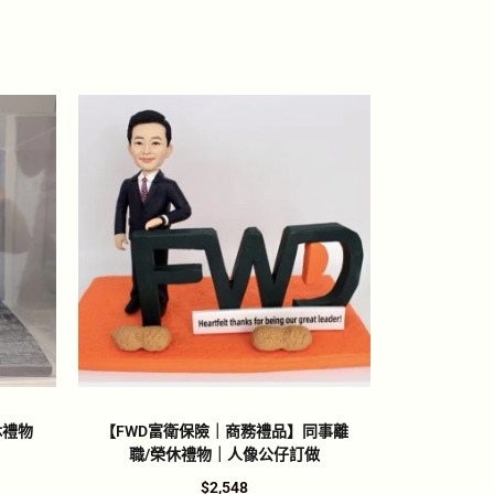
休禮物
【FWD富衛保險｜商務禮品】同事離
職/榮休禮物｜人像公仔訂做
$
2,548