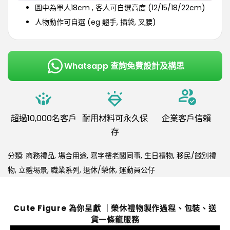
圖中為單人18cm , 客人可自選高度 (12/15/18/22cm)
人物動作可自選 (eg 翹手, 插袋, 叉腰)
Whatsapp 查詢免費設計及構思
超過10,000名客戶
耐用材料可永久保
企業客戶信賴
存
分類:
商務禮品
,
場合用途
,
寫字樓老闆同事
,
生日禮物
,
移民/餞別禮
物
,
立體埸景
,
職業系列
,
退休/榮休
,
運動員公仔
Cute Figure 為你呈獻 ｜榮休禮物製作過程、包裝、送
貨一條龍服務