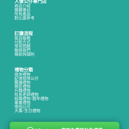
人像公仔專門店
商店介紹
媒體專訪
所有產品
對比圖參考
訂購流程
取貨服務
付款方式
常見問題
聯絡我們
條款與細則
禮物分類
退休禮物
紀律部隊公仔
醫護禮物
移民禮物
升職禮物
校長老師禮物
結婚禮物/週年禮物
畢業禮物
情侶公仔
大壽/生日禮物