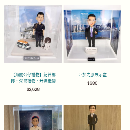
【海關公仔禮物】紀律部
亞加力膠展示盒
隊、榮譽禮物、升職禮物
$
680
$
2,628