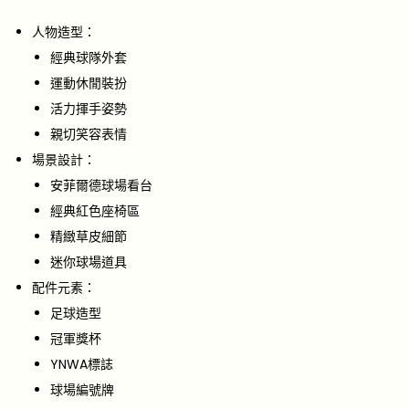
人物造型：
經典球隊外套
運動休閒裝扮
活力揮手姿勢
親切笑容表情
場景設計：
安菲爾德球場看台
經典紅色座椅區
精緻草皮細節
迷你球場道具
配件元素：
足球造型
冠軍獎杯
YNWA標誌
球場編號牌