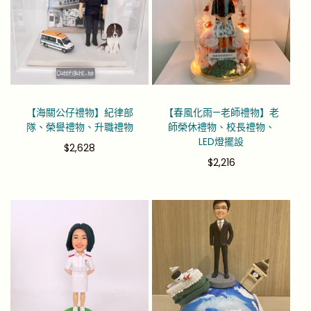
【海關公仔禮物】紀律部
【春風化雨—老師禮物】老
隊、榮譽禮物、升職禮物
師榮休禮物、校長禮物、
LED燈擺設
$
2,628
$
2,216