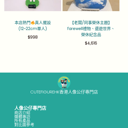
本店熱門
真人擺設
【老闆/同事榮休主題】
(12~22cm單人)
farewell禮物、還遊世界、
榮休紀念品
$
998
$
4,616
CUTEFIGUREHK香港人像公仔專門店
人像公仔專門店
商店介紹
媒體專訪
所有產品
對比圖參考