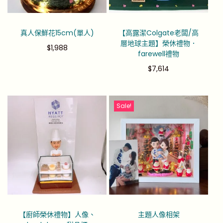
真人保鮮花15cm(單人)
【高露潔Colgate老闆/高
層地球主題】榮休禮物．
$
1,988
farewell禮物
$
7,614
Sale!
【廚師榮休禮物】人像、
主題人像相架