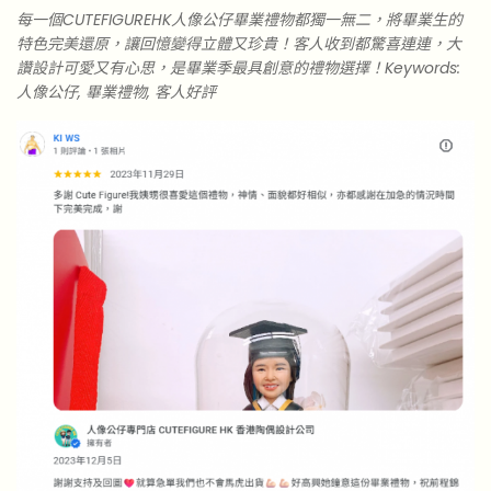
每一個CUTEFIGUREHK人像公仔畢業禮物都獨一無二，將畢業生的
特色完美還原，讓回憶變得立體又珍貴！客人收到都驚喜連連，大
讚設計可愛又有心思，是畢業季最具創意的禮物選擇！Keywords:
人像公仔, 畢業禮物, 客人好評