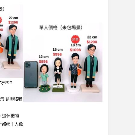
yeah
景 請聯絡我
:
退休禮物
士都啱｜人像