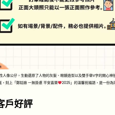
 客製化女性人像公仔，生動還原了人物的灰髮、眼鏡造型以及雙手舉V字的開心
，刻上「鄭姑娘 一無掛慮 平安喜樂
2025」的溫馨祝福語，是一份
客戶好評