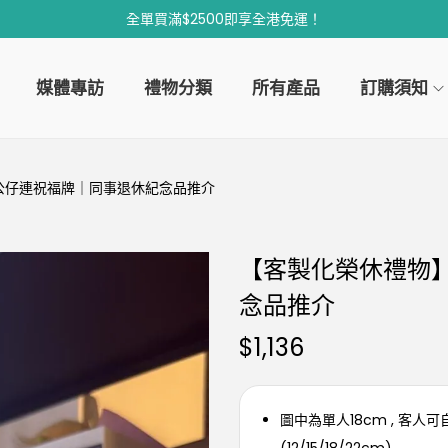
全單買滿$2500即享全港免運！
媒體專訪
禮物分類
所有產品
訂購須知
公仔連祝福牌｜同事退休紀念品推介
【客製化榮休禮物
念品推介
$
1,136
圖中為單人18cm , 客人