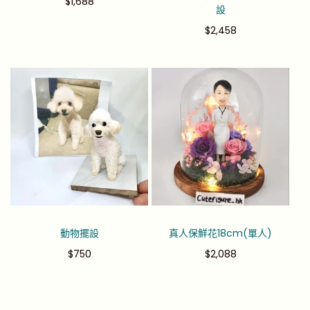
$
1,688
設
$
2,458
動物擺設
真人保鮮花18cm(單人)
$
750
$
2,088