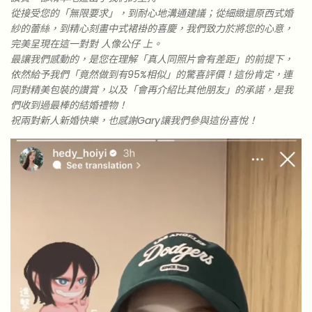
從接受您的「無限要求」，到耐心地溝通建議；從細緻還原西式婚
紗的蕾絲，到精心刻畫中式裙褂的喜慶，我們致力於將您的心意，
完美呈現在這一對對 人像公仔 上。
最讓我們感動的，是您在理解「真人同照片會有差距」的前提下，
依然給予我們「竟然做到有95%相似」的驚喜評價！這份肯定，連
同對精美包裝的讚賞，以及「會再介紹比其他朋友」的承諾，是我
們收到過最棒的結婚禮物！
祝兩對新人新婚快樂，也感謝Gary讓我們參與這份喜悅！