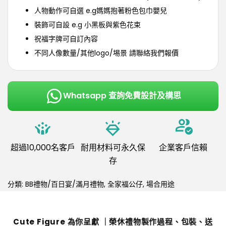
人物動作可自選 e.g媽媽抱著粉色包巾嬰兒
裝飾可自設 e.g 小黑板與紫色花束
祝福字牌可自訂內容
不同人像數量/其他logo/埸景 請聯絡我們報價
Whatsapp 查詢免費設計及構思
超過10,000名客戶
耐用材料可永久保
企業客戶信賴
存
分類:
BB禮物/百日宴/滿月禮物
,
全家福公仔
,
場合用途
Cute Figure 為你呈獻 ｜榮休禮物製作過程、包裝、送