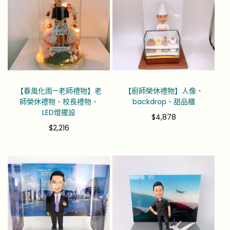
【春風化雨—老師禮物】老
【廚師榮休禮物】人像、
師榮休禮物、校長禮物、
backdrop、甜品櫃
LED燈擺設
$
4,878
$
2,216