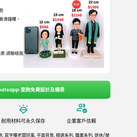
勢
，香港鐘樓，
埸景 請聯絡我
hatsapp 查詢免費設計及構思
耐用材料可永久保存
企業客戶信賴
途
,
寫字樓老闆同事
,
平面背景
,
精選系列
,
職業系列
,
退休/榮