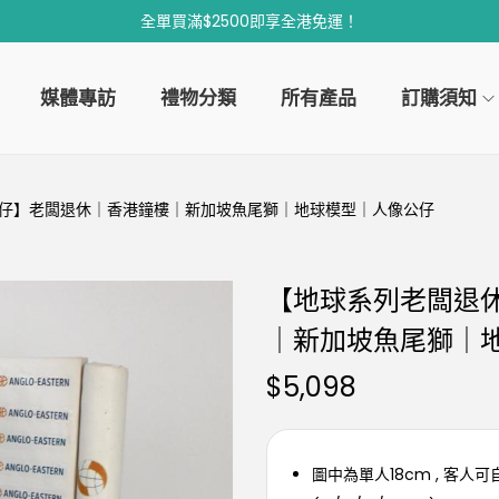
全單買滿$2500即享全港免運！
媒體專訪
禮物分類
所有產品
訂購須知
仔】老闆退休｜香港鐘樓｜新加坡魚尾獅｜地球模型｜人像公仔
【地球系列老闆退
｜新加坡魚尾獅｜
$
5,098
圖中為單人18cm , 客人