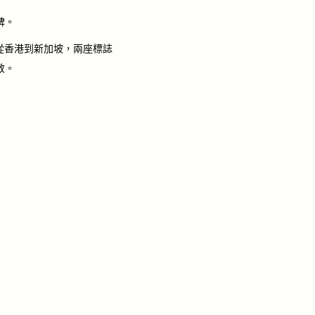
碑。
從香港到新加坡，兩座標誌
敬。