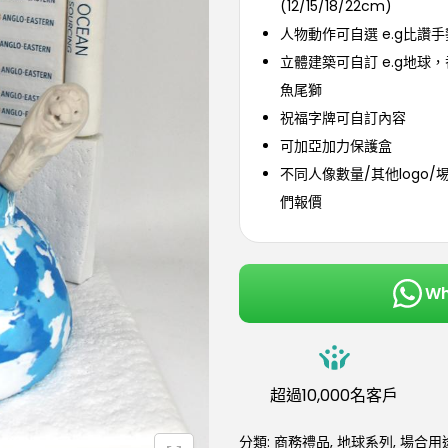
(12/15/18/22cm)
人物動作可自選 e.g比讚手
立體建築可自訂 e.g地球
魚尾獅
祝福字牌可自訂內容
可加亞加力保護盒
不同人像數量/其他logo/
們報價
W
超過10,000名客戶
分類:
商務禮品
,
地球系列
,
場合用