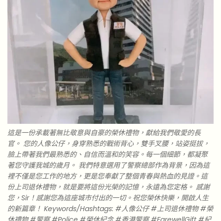
這是一份承載著無比敬意與自豪的榮休禮物，獻給我們敬愛的長
官。 您的人像公仔，身穿熟悉的戰術背心，雙手叉腰，站姿挺拔，
臉上帶著我們最熟悉的、自信而溫和的笑容。每一個細節，都凝聚
著您守護我城的歲月。 我們特意選用了警察總部作為背景，因為這
裡不僅是您工作的地方，更是您奉獻了整個青春與熱血的見證。這
份上司退休禮物，就是要將這份光榮的記憶，永遠為您定格。 感謝
您，Sir！感謝您為這座城市付出的一切。祝您榮休快樂，開啟人生
的新篇章！ Keywords/Hashtags: #人像公仔 #上司退休禮物 #榮
休禮物 #警察 #Police #榮休紀念 #香港警察 #FarewellGift #紀