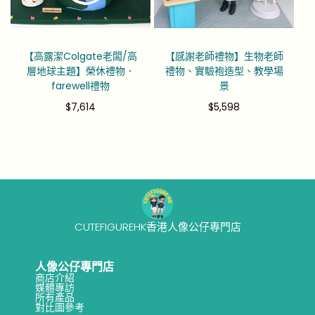
【高露潔Colgate老闆/高
【感謝老師禮物】生物老師
層地球主題】榮休禮物．
禮物、實驗袍造型、教學場
farewell禮物
景
$
7,614
$
5,598
CUTEFIGUREHK香港人像公仔專門店
人像公仔專門店
商店介紹
媒體專訪
所有產品
對比圖參考