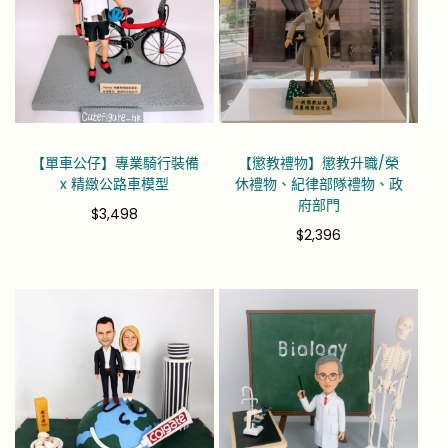
【單車公仔】專業騎行裝備
【懲教禮物】懲教升職/榮
x 精緻公路車模型
休禮物、紀律部隊禮物、政
府部門
$
3,498
$
2,396