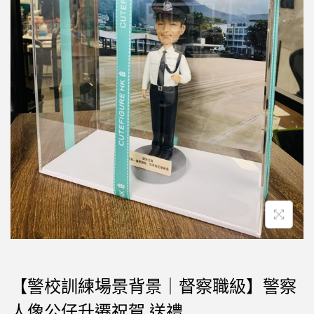
【警校訓練場景背景｜督察職級】警察
人像公仔升遷祝賀 送禮