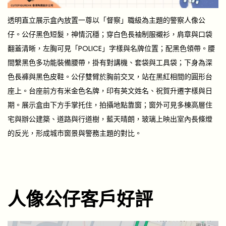
透明直立展示盒內放置一尊以「督察」職級為主題的警察人像公
仔。公仔黑色短髮，神情沉穩；穿白色長袖制服襯衫，肩章與口袋
翻蓋清晰，左胸可見「POLICE」字樣與名牌位置；配黑色領帶。腰
間繫黑色多功能裝備腰帶，掛有對講機、套袋與工具袋；下身為深
色長褲與黑色皮鞋。公仔雙臂於胸前交叉，站在黑紅相間的圓形台
座上。台座前方有米金色名牌，印有英文姓名、祝賀升遷字樣與日
期。展示盒由下方手掌托住，拍攝地點靠窗；窗外可見多棟高層住
宅與辦公建築、道路與行道樹，藍天晴朗，玻璃上映出室內長條燈
的反光，形成城市窗景與警務主題的對比。
人像公仔客戶好評