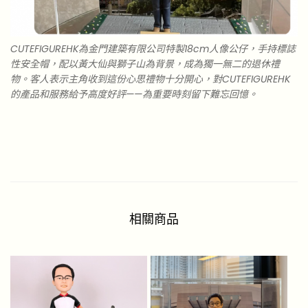
CUTEFIGUREHK為金門建築有限公司特製18cm人像公仔，手持標誌
性安全帽，配以黃大仙與獅子山為背景，成為獨一無二的退休禮
物。客人表示主角收到這份心思禮物十分開心，對CUTEFIGUREHK
的產品和服務給予高度好評——為重要時刻留下難忘回憶。
相關商品