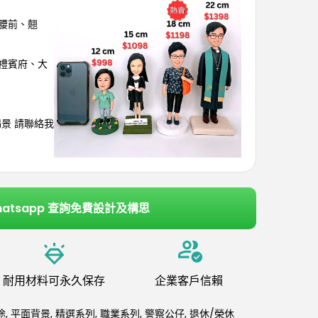
於腰前、翹
、禮賓府、大
埸景 請聯絡我
hatsapp 查詢免費設計及構思
耐用材料可永久保存
企業客戶信賴
途
,
平面背景
,
精選系列
,
職業系列
,
警察公仔
,
退休/榮休