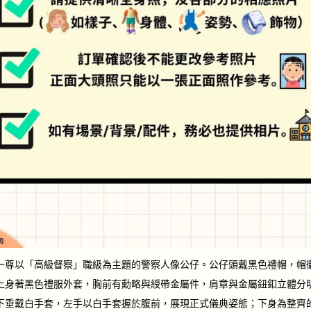
一尊以「高級督察」職級為主題的警察人像公仔。公仔頭戴黑色禮帽，帽
上身著黑色禮服外套，胸前有勳略與綬帶金屬件，肩章與金屬鈕釦立體分
下垂戴白手套，左手以白手套握於腹前，展現正式儀典姿態；下身為整齊