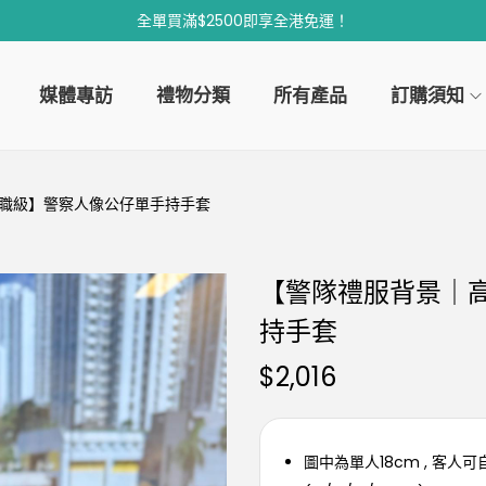
全單買滿$2500即享全港免運！
媒體專訪
禮物分類
所有產品
訂購須知
職級】警察人像公仔單手持手套
【警隊禮服背景｜
持手套
$
2,016
圖中為單人18cm , 客人