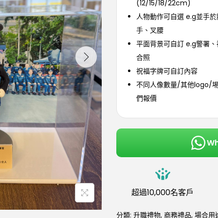
(12/15/18/22cm)
人物動作可自選 e.g並手
手、叉腰
平面背景可自訂 e.g警署
合照
祝福字牌可自訂內容
不同人像數量/其他logo/
們報價
W
超過10,000名客戶
分類:
升職禮物
,
商務禮品
,
場合用