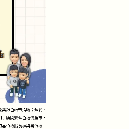
徽與銀色帽帶清晰；短髮、
明；腰間繫藍色禮儀腰帶，
的黑色禮服長褲與黑色禮