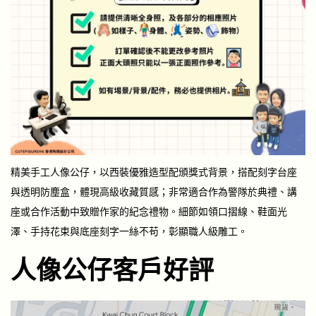
精美手工人像公仔，以西裝優雅造型配頒獎式背景，搭配刻字台座
與透明防塵盒，體現高級收藏質感；非常適合作為警隊於典禮、講
座或合作活動中致贈作家的紀念禮物。細節如領口摺線、鞋面光
澤、手持花束與底座刻字一絲不苟，彰顯職人級雕工。
人像公仔客戶好評