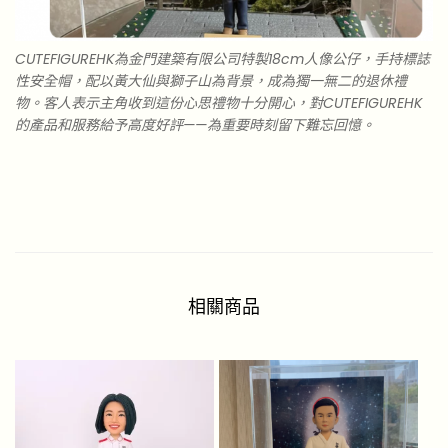
CUTEFIGUREHK為金門建築有限公司特製18cm人像公仔，手持標誌
性安全帽，配以黃大仙與獅子山為背景，成為獨一無二的退休禮
物。客人表示主角收到這份心思禮物十分開心，對CUTEFIGUREHK
的產品和服務給予高度好評——為重要時刻留下難忘回憶。
相關商品