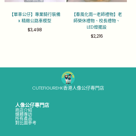
【單車公仔】專業騎行裝備
【春風化雨—老師禮物】老
x 精緻公路車模型
師榮休禮物、校長禮物、
LED燈擺設
$
3,498
$
2,216
CUTEFIGUREHK香港人像公仔專門店
人像公仔專門店
商店介紹
媒體專訪
所有產品
對比圖參考