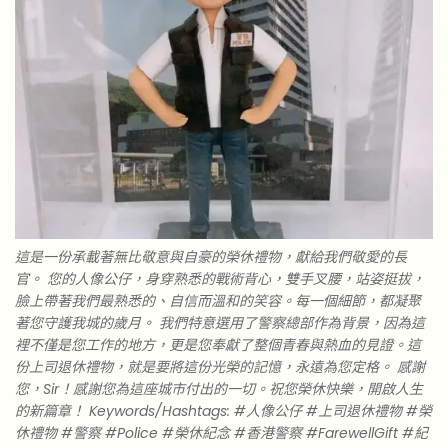
這是一份承載著無比敬意與自豪的榮休禮物，獻給我們敬愛的長
官。 您的人像公仔，身穿熟悉的戰術背心，雙手叉腰，站姿挺拔，
臉上帶著我們最熟悉的、自信而溫和的笑容。每一個細節，都凝聚
著您守護我城的歲月。 我們特意選用了警察總部作為背景，因為這
裡不僅是您工作的地方，更是您奉獻了整個青春與熱血的見證。這
份上司退休禮物，就是要將這份光榮的記憶，永遠為您定格。 感謝
您，Sir！感謝您為這座城市付出的一切。祝您榮休快樂，開啟人生
的新篇章！ Keywords/Hashtags: #人像公仔 #上司退休禮物 #榮
休禮物 #警察 #Police #榮休紀念 #香港警察 #FarewellGift #紀