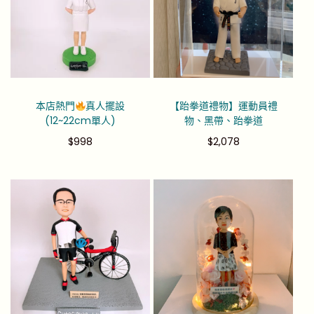
本店熱門
真人擺設
【跆拳道禮物】運動員禮
(12~22cm單人)
物、黑帶、跆拳道
$
998
$
2,078