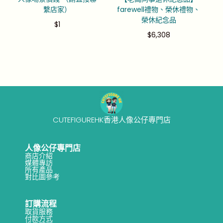
繫店家）
farewell禮物、榮休禮物、
榮休紀念品
$
1
$
6,308
CUTEFIGUREHK香港人像公仔專門店
人像公仔專門店
商店介紹
媒體專訪
所有產品
對比圖參考
訂購流程
取貨服務
付款方式