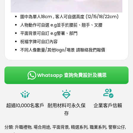
圖中為單人18cm , 客人可自選高度 (12/15/18/22cm)
人物動作可自選 e.g並手於腰前、翹手、叉腰
平面背景可自訂 e.g警署、部門
祝福字牌可自訂內容
不同人像數量/其他logo/埸景 請聯絡我們報價
Whatsapp 查詢免費設計及構思
超過10,000名客戶
耐用材料可永久保
企業客戶信賴
存
分類:
升職禮物
,
場合用途
,
平面背景
,
精選系列
,
職業系列
,
警察公仔
,