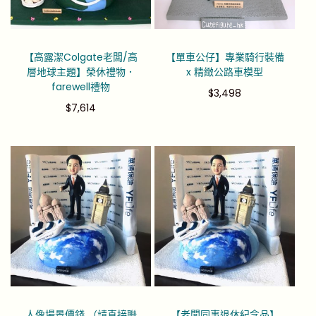
【高露潔Colgate老闆/高
【單車公仔】專業騎行裝備
層地球主題】榮休禮物．
x 精緻公路車模型
farewell禮物
$
3,498
$
7,614
人像場景價錢 （請直接聯
【老闆同事退休紀念品】