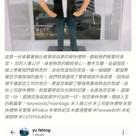
這是一份承載著無比敬意與自豪的榮休禮物，獻給我們敬愛的長
官。 您的人像公仔，身穿熟悉的戰術背心，雙手叉腰，站姿挺拔，
臉上帶著我們最熟悉的、自信而溫和的笑容。每一個細節，都凝聚
著您守護我城的歲月。 我們特意選用了警察總部作為背景，因為這
裡不僅是您工作的地方，更是您奉獻了整個青春與熱血的見證。這
份上司退休禮物，就是要將這份光榮的記憶，永遠為您定格。 感謝
您，Sir！感謝您為這座城市付出的一切。祝您榮休快樂，開啟人生
的新篇章！ Keywords/Hashtags: #人像公仔 #上司退休禮物 #榮
休禮物 #警察 #Police #榮休紀念 #香港警察 #FarewellGift #紀
律部隊 #CUTEFIGUREHK