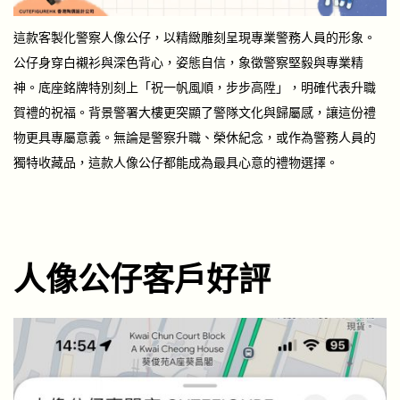
這款客製化警察人像公仔，以精緻雕刻呈現專業警務人員的形象。
公仔身穿白襯衫與深色背心，姿態自信，象徵警察堅毅與專業精
神。底座銘牌特別刻上「祝一帆風順，步步高陞」，明確代表升職
賀禮的祝福。背景警署大樓更突顯了警隊文化與歸屬感，讓這份禮
物更具專屬意義。無論是警察升職、榮休紀念，或作為警務人員的
獨特收藏品，這款人像公仔都能成為最具心意的禮物選擇。
人像公仔客戶好評