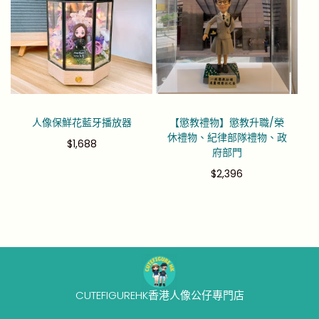
人像保鮮花藍牙播放器
【懲教禮物】懲教升職/榮
休禮物、紀律部隊禮物、政
$
1,688
府部門
$
2,396
CUTEFIGUREHK香港人像公仔專門店