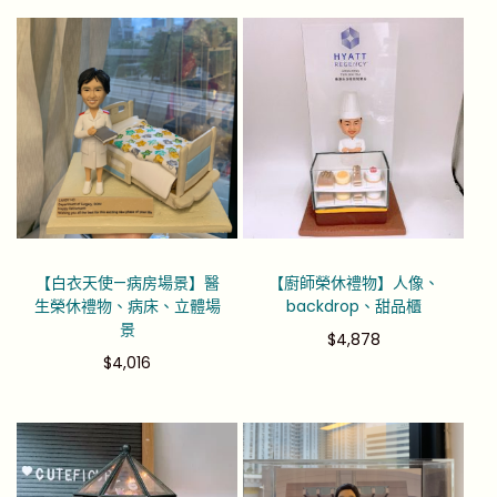
【白衣天使—病房場景】醫
【廚師榮休禮物】人像、
生榮休禮物、病床、立體場
backdrop、甜品櫃
景
$
4,878
$
4,016