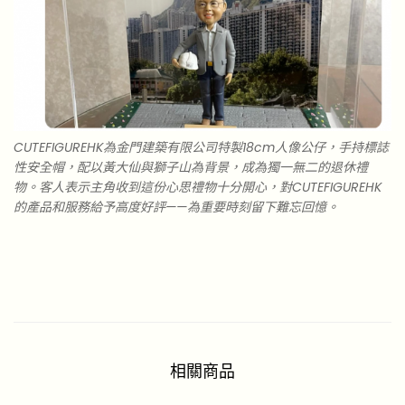
CUTEFIGUREHK為金門建築有限公司特製18cm人像公仔，手持標誌
性安全帽，配以黃大仙與獅子山為背景，成為獨一無二的退休禮
物。客人表示主角收到這份心思禮物十分開心，對CUTEFIGUREHK
的產品和服務給予高度好評——為重要時刻留下難忘回憶。
相關商品