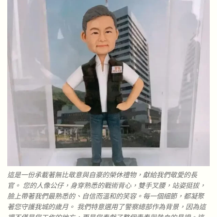
這是一份承載著無比敬意與自豪的榮休禮物，獻給我們敬愛的長
官。 您的人像公仔，身穿熟悉的戰術背心，雙手叉腰，站姿挺拔，
臉上帶著我們最熟悉的、自信而溫和的笑容。每一個細節，都凝聚
著您守護我城的歲月。 我們特意選用了警察總部作為背景，因為這