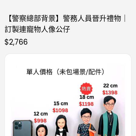
【警察總部背景】警務人員晉升禮物｜
訂製連寵物人像公仔
$
2,766