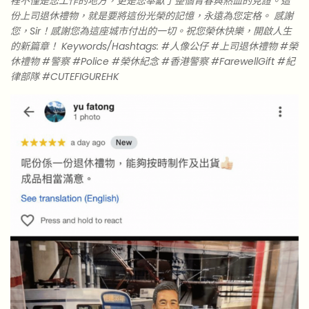
裡不僅是您工作的地方，更是您奉獻了整個青春與熱血的見證。這
份上司退休禮物，就是要將這份光榮的記憶，永遠為您定格。 感謝
您，Sir！感謝您為這座城市付出的一切。祝您榮休快樂，開啟人生
的新篇章！ Keywords/Hashtags: #人像公仔 #上司退休禮物 #榮
休禮物 #警察 #Police #榮休紀念 #香港警察 #FarewellGift #紀
律部隊 #CUTEFIGUREHK