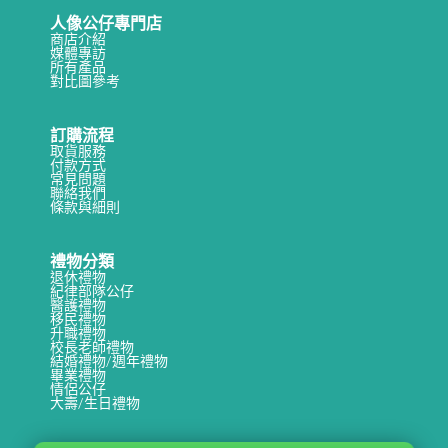
人像公仔專門店
商店介紹
媒體專訪
所有產品
對比圖參考
訂購流程
取貨服務
付款方式
常見問題
聯絡我們
條款與細則
禮物分類
退休禮物
紀律部隊公仔
醫護禮物
移民禮物
升職禮物
校長老師禮物
結婚禮物/週年禮物
畢業禮物
情侶公仔
大壽/生日禮物