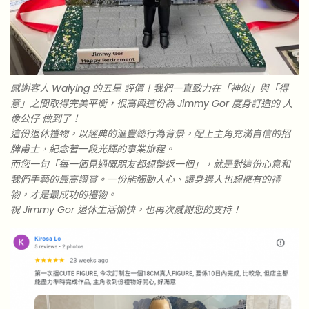
感謝客人 Waiying 的五星 評價！我們一直致力在「神似」與「得
意」之間取得完美平衡，很高興這份為 Jimmy Gor 度身訂造的 人
像公仔 做到了！
這份退休禮物，以經典的滙豐總行為背景，配上主角充滿自信的招
牌甫士，紀念著一段光輝的事業旅程。
而您一句「每一個見過嘅朋友都想整返一個」，就是對這份心意和
我們手藝的最高讚賞。一份能觸動人心、讓身邊人也想擁有的禮
物，才是最成功的禮物。
祝 Jimmy Gor 退休生活愉快，也再次感謝您的支持！