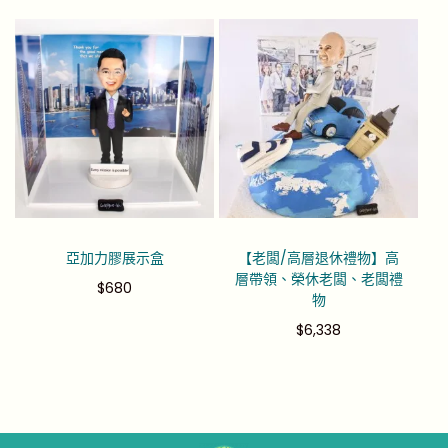
亞加力膠展示盒
【老闆/高層退休禮物】高
層帶領、榮休老闆、老闆禮
$
680
物
$
6,338