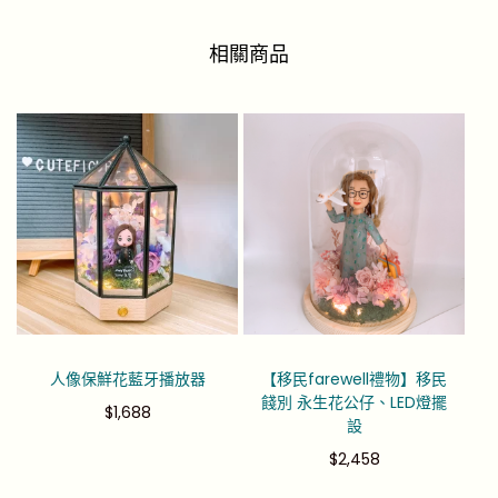
相關商品
人像保鮮花藍牙播放器
【移民farewell禮物】移民
餞別 永生花公仔、LED燈擺
$
1,688
設
$
2,458