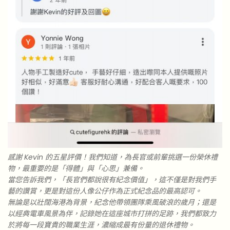
感謝 Kevin 的五星評價！我們知道，為長官或前輩挑選一份榮休禮
物，最重要的是「得體」與「心思」兼備。
當您告訴我們，「長官們都說很有紀念價值」，這不僅是對我們手
藝的讚賞，更是對這份人像公仔作為正式紀念品的最高認可。
無論是以壯闊海港為背景，紀念他帶領團隊乘風破浪的歲月；還是
以經典電車風景為伴，記錄她在這座城市打拼的足跡，我們都致力
於將每一段寶貴的職業生涯，濃縮成最有份量的退休禮物。