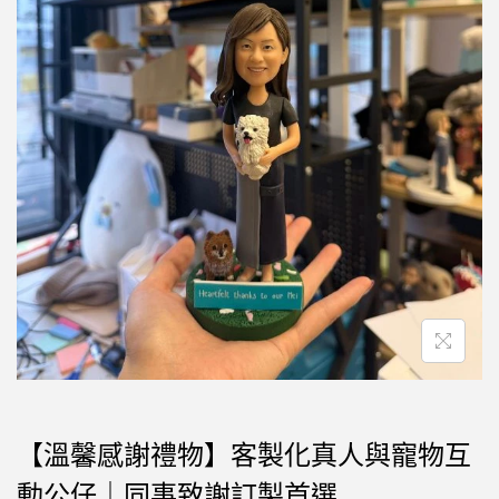
【溫馨感謝禮物】客製化真人與寵物互
動公仔｜同事致謝訂製首選