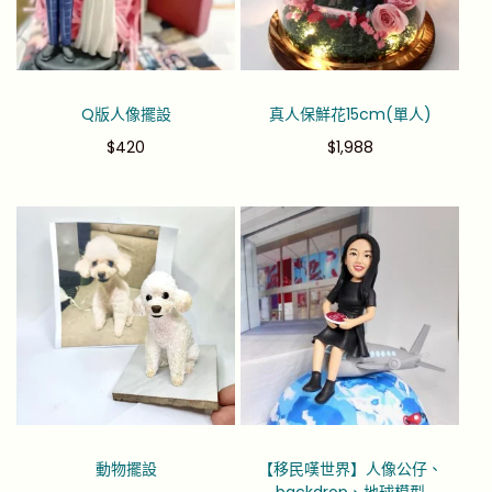
Q版人像擺設
真人保鮮花15cm(單人)
$
420
$
1,988
動物擺設
【移民嘆世界】人像公仔、