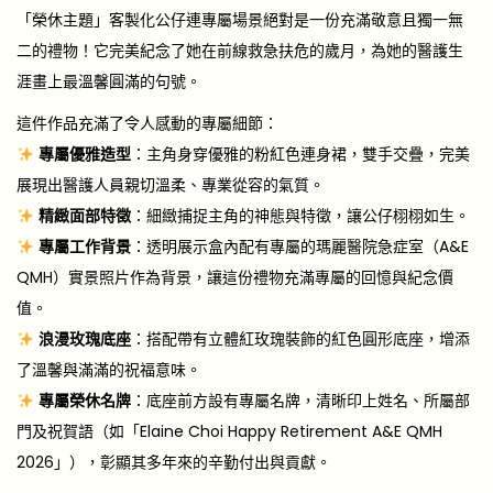
「榮休主題」客製化公仔連專屬場景絕對是一份充滿敬意且獨一無
二的禮物！它完美紀念了她在前線救急扶危的歲月，為她的醫護生
涯畫上最溫馨圓滿的句號。
這件作品充滿了令人感動的專屬細節：
專屬優雅造型
：主角身穿優雅的粉紅色連身裙，雙手交疊，完美
展現出醫護人員親切溫柔、專業從容的氣質。
精緻面部特徵
：細緻捕捉主角的神態與特徵，讓公仔栩栩如生。
專屬工作背景
：透明展示盒內配有專屬的瑪麗醫院急症室（A&E
QMH）實景照片作為背景，讓這份禮物充滿專屬的回憶與紀念價
值。
浪漫玫瑰底座
：搭配帶有立體紅玫瑰裝飾的紅色圓形底座，增添
了溫馨與滿滿的祝福意味。
專屬榮休名牌
：底座前方設有專屬名牌，清晰印上姓名、所屬部
門及祝賀語（如「Elaine Choi Happy Retirement A&E QMH
2026」），彰顯其多年來的辛勤付出與貢獻。