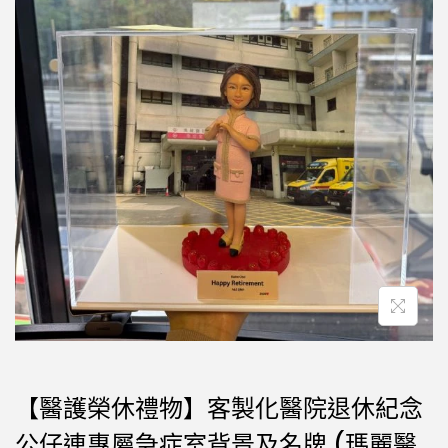
【醫護榮休禮物】客製化醫院退休紀念
公仔連專屬急症室背景及名牌 (瑪麗醫