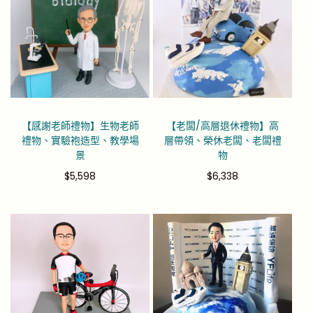
【感謝老師禮物】生物老師
【老闆/高層退休禮物】高
禮物、實驗袍造型、教學場
層帶領、榮休老闆、老闆禮
景
物
$
5,598
$
6,338