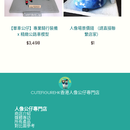
【單車公仔】專業騎行裝備
人像場景價錢 （請直接聯
x 精緻公路車模型
繫店家）
$
3,498
$
1
CUTEFIGUREHK香港人像公仔專門店
人像公仔專門店
商店介紹
媒體專訪
所有產品
對比圖參考