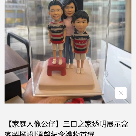
【家庭人像公仔】三口之家透明展示盒
客製擺設|溫馨紀念禮物首選