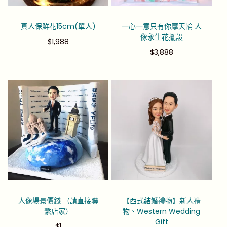
真人保鮮花15cm(單人)
一心一意只有你摩天輪 人
像永生花擺設
$
1,988
$
3,888
人像場景價錢 （請直接聯
【西式結婚禮物】新人禮
繫店家）
物、Western Wedding
Gift
$
1