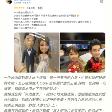
一次過為兩對新人送上祝福，是一份雙倍的心意，也是對我們雙倍
的考驗。衷心感謝客人 Gary 這份極詳盡的五星 評價，您的每一句
讚賞，都精準地道出了我們的堅持。
從接受您的「無限要求」，到耐心地溝通建議；從細緻還原西式婚
紗的蕾絲，到精心刻畫中式裙褂的喜慶，我們致力於將您的心意，
完美呈現在這一對對 人像公仔 上。
最讓我們感動的，是您在理解「真人同照片會有差距」的前提下，