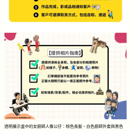
透明展示盒中的女廚師人像公仔：棕色長髮、白色廚師外套與黑色