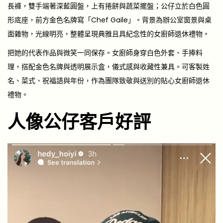
長褲，雙手端著深藍圓盤，上有捲餅與蔬菜擺盤；公仔立於白色圓
形底座，前方金色名牌寫「Chef Gaile」。背景為辦公室窗景與桌
面雜物，光線明亮，整體呈現典雅且具紀念性的女廚師退休禮物。
把她的代表作品與微笑一同保存。女廚師身穿白色外套、手捧料
理，搭配金色名牌與透明展示盒，儀式感與收藏性兼具。可客製姓
名、菜式、祝福語與年份，作為團隊致敬與送別的貼心女廚師退休
禮物。
人像公仔客戶好評