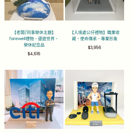
【老闆/同事榮休主題】
【入境處公仔禮物】職業收
farewell禮物、還遊世界、
藏、使命傳承、專業形象
榮休紀念品
$
3,956
$
4,616