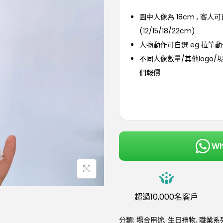
圖中人像為 18cm , 客人
(12/15/18/22cm)
人物動作可自選 eg 拉竿動
不同人像數量/其他logo/
們報價
W
超過10,000名客戶
分類:
場合用途
,
生日禮物
,
職業系