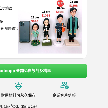
可自選高度
作
埸景 請聯絡我
hatsapp 查詢免費設計及構思
耐用材料可永久保存
企業客戶信賴
列
,
退休/榮休
,
運動員公仔