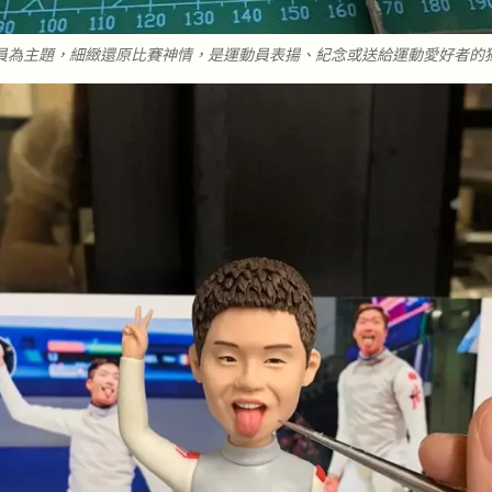
員為主題，細緻還原比賽神情，是運動員表揚、紀念或送給運動愛好者的