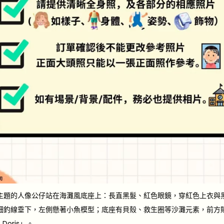
主題的人像公仔站在海灘風底座上：長直黑髮、紅色眼鏡，穿紅色上衣與
釣線垂下，左側懸著小魚模型；底座有貝殼、救生圈等沙灘元素，前方貼有名牌
e Doris」。