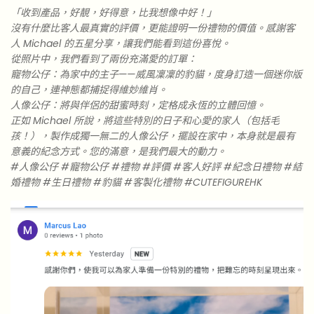
「收到產品，好靚，好得意，比我想像中好！」
沒有什麼比客人最真實的評價，更能證明一份禮物的價值。感謝客
人 Michael 的五星分享，讓我們能看到這份喜悅。
從照片中，我們看到了兩份充滿愛的訂單：
寵物公仔：為家中的主子——威風凜凜的豹貓，度身訂造一個迷你版
的自己，連神態都捕捉得維妙維肖。
人像公仔：將與伴侶的甜蜜時刻，定格成永恆的立體回憶。
正如 Michael 所說，將這些特別的日子和心愛的家人（包括毛
孩！），製作成獨一無二的人像公仔，擺設在家中，本身就是最有
意義的紀念方式。您的滿意，是我們最大的動力。
#人像公仔 #寵物公仔 #禮物 #評價 #客人好評 #紀念日禮物 #結
婚禮物 #生日禮物 #豹貓 #客製化禮物 #CUTEFIGUREHK