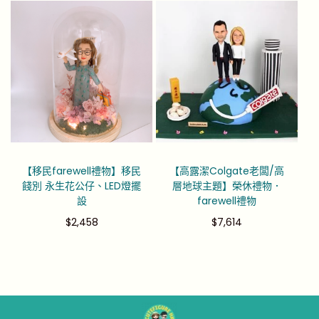
【移民farewell禮物】移民
【高露潔Colgate老闆/高
餞別 永生花公仔、LED燈擺
層地球主題】榮休禮物．
設
farewell禮物
$
2,458
$
7,614