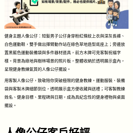
健身主題人像公仔：短髮男子公仔身穿粉紅條紋上衣與深灰長褲、
白色運動鞋，雙手做出揮臂動作站在綠色草地造型底座上；旁邊放
置黑藍色運動裝備袋與多件器材道具，前方木牌可見客製祝福字
樣。背景為綠地與樹林場景的照片板，整體收納於透明展示盒內，
呈現健身教練氣質的人像公仔擺設。
用客製人像公仔，致敬陪你突破極限的健身教練。運動服裝、裝備
袋與客製木牌細節到位，透明展示盒方便收藏與送禮；可客製教練
姓名、健身目標、里程碑與日期，成為具紀念性的健身禮物與桌面
擺設。