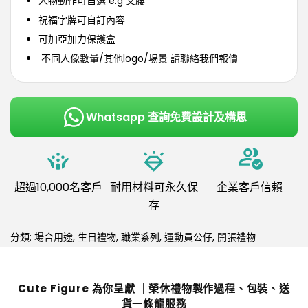
人物動作可自選 e.g 叉腰
祝福字牌可自訂內容
可加亞加力保護盒
不同人像數量/其他logo/埸景 請聯絡我們報價
Whatsapp 查詢免費設計及構思
超過10,000名客戶
耐用材料可永久保
企業客戶信賴
存
分類:
場合用途
,
生日禮物
,
職業系列
,
運動員公仔
,
開張禮物
Cute Figure 為你呈獻 ｜榮休禮物製作過程、包裝、送
貨一條龍服務