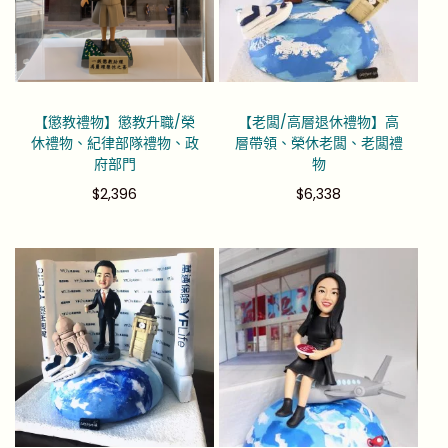
【懲教禮物】懲教升職/榮
【老闆/高層退休禮物】高
休禮物、紀律部隊禮物、政
層帶領、榮休老闆、老闆禮
府部門
物
$
2,396
$
6,338