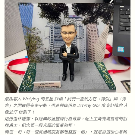
感謝客人 Waiying 的五星 評價！我們一直致力在「神似」與「得
意」之間取得完美平衡，很高興這份為 Jimmy Gor 度身訂造的 人
像公仔 做到了！
這份退休禮物，以經典的滙豐總行為背景，配上主角充滿自信的招
牌甫士，紀念著一段光輝的事業旅程。
而您一句「每一個見過嘅朋友都想整返一個」，就是對這份心意和