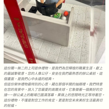
這份獨一無二的上司退休禮物，是我們為您輝煌的職業生涯，獻上
的最誠摯敬意。您的人像公仔，安坐在我們最熟悉的辦公桌前，這
個畫面，是我們心中永遠的經典。
但這份榮休禮物最特別的心思，藏在那個半開的抽屜裡。我們特意
在您的背景中，放入了您最愛的高爾夫球。它象徵著一個美好的交
接——辦公桌上的戰場已圓滿落幕，果嶺上的悠閒時光正等待著您。
這份禮物，不僅是對您工作的肯定，更是對您未來美好生活最真切
的祝福。