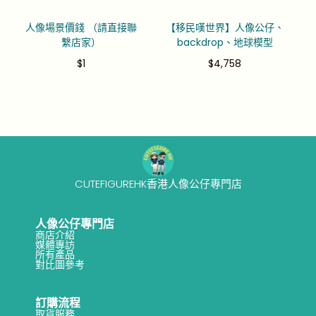
人像場景價錢 （請直接聯
【移民嘆世界】人像公仔、
繫店家）
backdrop、地球模型
$
1
$
4,758
CUTEFIGUREHK香港人像公仔專門店
人像公仔專門店
商店介紹
媒體專訪
所有產品
對比圖參考
訂購流程
取貨服務