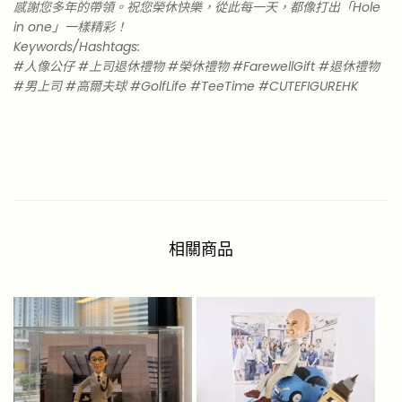
感謝您多年的帶領。祝您榮休快樂，從此每一天，都像打出「Hole
in one」一樣精彩！
Keywords/Hashtags:
#人像公仔 #上司退休禮物 #榮休禮物 #FarewellGift #退休禮物
#男上司 #高爾夫球 #GolfLife #TeeTime #CUTEFIGUREHK
相關商品