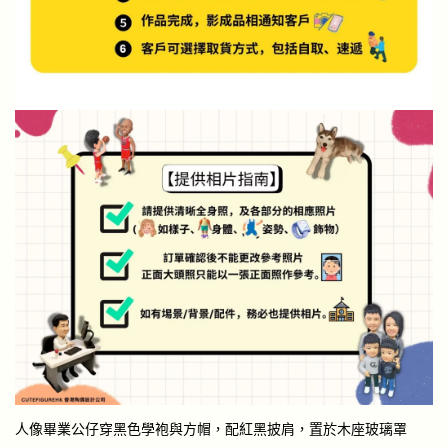
人像畢業公仔穿黑色學袍與方帽，配紅黑披肩，置於木座玻璃罩