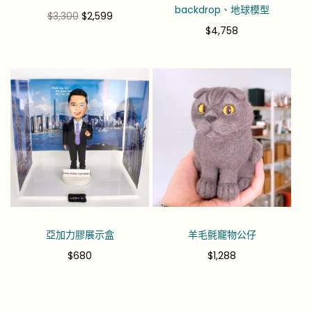
backdrop、地球模型
$
3,300
$
2,599
$
4,758
亞加力膠展示盒
羊毛氈竉物公仔
$
680
$
1,288