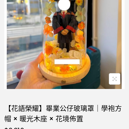
【花語榮耀】畢業公仔玻璃罩｜學袍方
帽 × 暖光木座 × 花境佈置