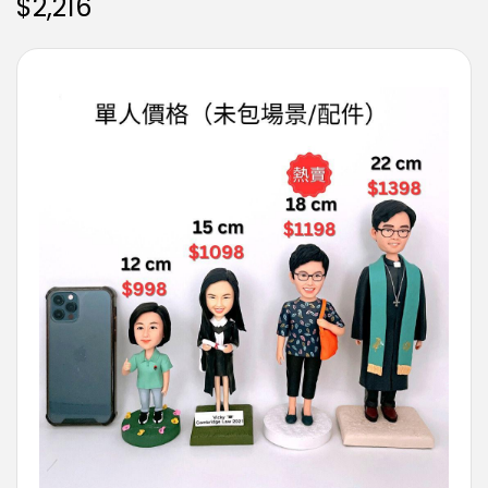
$
2,216