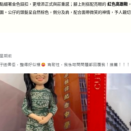
點綴著金色鈕扣，更增添正式與莊重感；腳上則搭配亮眼的
紅色高跟鞋
圍。公仔的頭髮呈自然棕色，側分及肩，配合面帶微笑的神情，予人親切