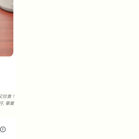
又珍貴！
, 畢業