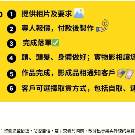
：整體造型挺拔，站姿自信，雙手交疊於胸前，散發出專業與幹練的氣