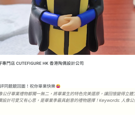
EHK人像公仔畢業禮物都獨一無二，將畢業生的特色完美還原，讓回憶變得立體
計可愛又有心思，是畢業季最具創意的禮物選擇！Keywords: 人像公仔