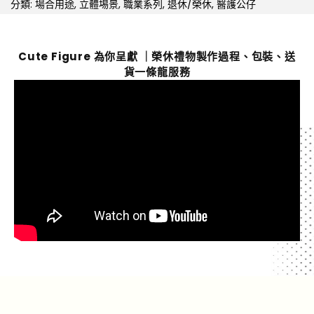
分類:
場合用途
,
立體埸景
,
職業系列
,
退休/榮休
,
醫護公仔
Cute Figure 為你呈獻 ｜榮休禮物製作過程、包裝、送
貨一條龍服務