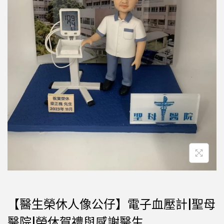
【醫生榮休人像公仔】電子血壓計|聖母
醫院|榮休賀禮與感謝醫生