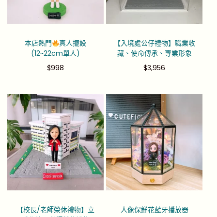
本店熱門
真人擺設
【入境處公仔禮物】職業收
(12~22cm單人)
藏、使命傳承、專業形象
$
998
$
3,956
【校長/老師榮休禮物】立
人像保鮮花藍牙播放器