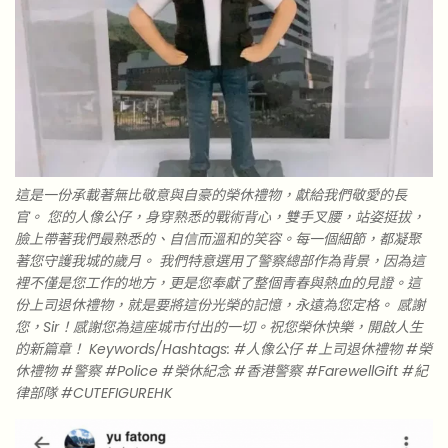
這是一份承載著無比敬意與自豪的榮休禮物，獻給我們敬愛的長
官。 您的人像公仔，身穿熟悉的戰術背心，雙手叉腰，站姿挺拔，
臉上帶著我們最熟悉的、自信而溫和的笑容。每一個細節，都凝聚
著您守護我城的歲月。 我們特意選用了警察總部作為背景，因為這
裡不僅是您工作的地方，更是您奉獻了整個青春與熱血的見證。這
份上司退休禮物，就是要將這份光榮的記憶，永遠為您定格。 感謝
您，Sir！感謝您為這座城市付出的一切。祝您榮休快樂，開啟人生
的新篇章！ Keywords/Hashtags: #人像公仔 #上司退休禮物 #榮
休禮物 #警察 #Police #榮休紀念 #香港警察 #FarewellGift #紀
律部隊 #CUTEFIGUREHK