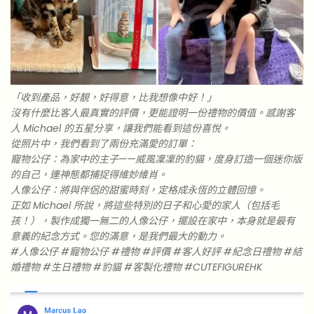
「收到產品，好靚，好得意，比我想像中好！」
沒有什麼比客人最真實的評價，更能證明一份禮物的價值。感謝客
人 Michael 的五星分享，讓我們能看到這份喜悅。
從照片中，我們看到了兩份充滿愛的訂單：
寵物公仔：為家中的主子——威風凜凜的豹貓，度身訂造一個迷你版
的自己，連神態都捕捉得維妙維肖。
人像公仔：將與伴侶的甜蜜時刻，定格成永恆的立體回憶。
正如 Michael 所說，將這些特別的日子和心愛的家人（包括毛
孩！），製作成獨一無二的人像公仔，擺設在家中，本身就是最有
意義的紀念方式。您的滿意，是我們最大的動力。
#人像公仔 #寵物公仔 #禮物 #評價 #客人好評 #紀念日禮物 #結
婚禮物 #生日禮物 #豹貓 #客製化禮物 #CUTEFIGUREHK