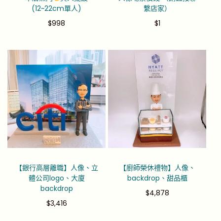
(12~22cm單人)
繫店家）
$
998
$
1
【銀行高層離職】人像、立
【廚師榮休禮物】人像、
體公司logo、大廈
backdrop、甜品櫃
backdrop
$
4,878
$
3,416