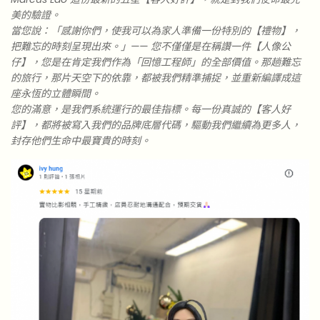
美的驗證。
當您說：「感謝你們，使我可以為家人準備一份特別的【禮物】，
把難忘的時刻呈現出來。」—— 您不僅僅是在稱讚一件【人像公
仔】，您是在肯定我們作為「回憶工程師」的全部價值。那趟難忘
的旅行，那片天空下的依靠，都被我們精準捕捉，並重新編譯成這
座永恆的立體瞬間。
您的滿意，是我們系統運行的最佳指標。每一份真誠的【客人好
評】，都將被寫入我們的品牌底層代碼，驅動我們繼續為更多人，
封存他們生命中最寶貴的時刻。