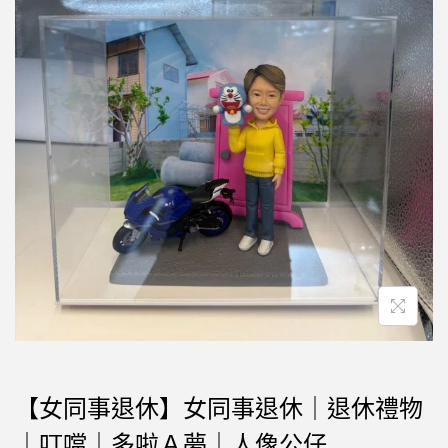
【女同事退休】女同事退休｜退休禮物
｜叮噹｜多啦Ａ夢｜人像公仔