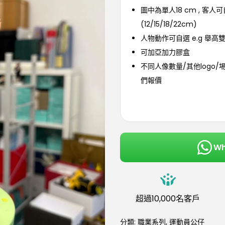
圖中為單人18 cm , 客人
(12/15/18/22cm)
人物動作可自選 e.g 舉高
可加亞加力膠盒
不同人像數量/其他logo/
們報價
W
超過10,000名客戶
分類:
職業系列
,
運動員公仔