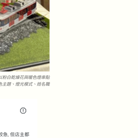
以粉白乾燥花與暖色燈串點
色主題、燈光模式、姓名職