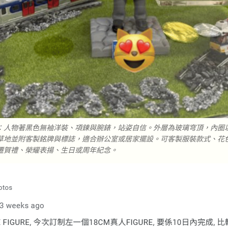
：人物著黑色無袖洋裝、項鍊與腕錶，站姿自信。外層為玻璃穹頂，內圈
草地並附客製銘牌與標誌，適合辦公室或居家擺設。可客製服裝款式、花
遷賀禮、榮耀表揚、生日或周年紀念。