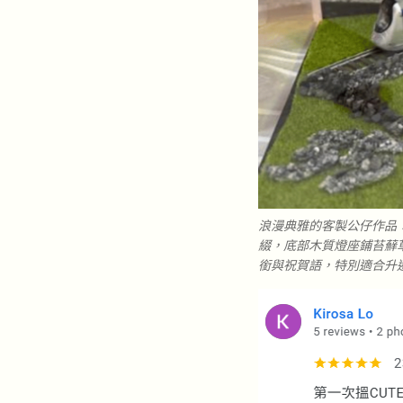
浪漫典雅的客製公仔作品
綴，底部木質燈座鋪苔蘚
銜與祝賀語，特別適合升