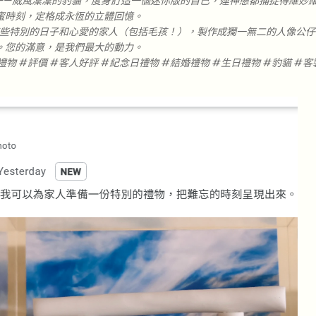
——威風凜凜的豹貓，度身訂造一個迷你版的自己，連神態都捕捉得維妙
蜜時刻，定格成永恆的立體回憶。
說，將這些特別的日子和心愛的家人（包括毛孩！），製作成獨一無二的人像公
。您的滿意，是我們最大的動力。
禮物 #評價 #客人好評 #紀念日禮物 #結婚禮物 #生日禮物 #豹貓 #