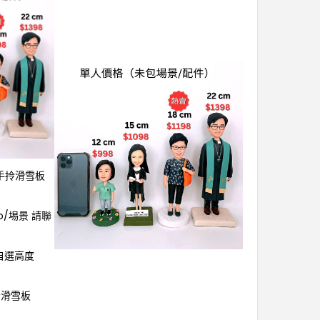
雙手拎滑雪板
o/埸景 請聯
可自選高度
拎滑雪板