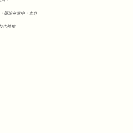
維肖。
仔，擺設在家中，本身
客製化禮物