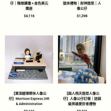
仔｜階梯講壇 × 金色美元
退休禮物｜財神造型｜人
獎座
像公仔
$
4,116
$
1,398
【資深經理榮休人像公
【超人飛天造型人像公
仔】Morrison Express |HR
仔】人像公仔訂做｜送超
& Administration
級英雄愛好者禮物