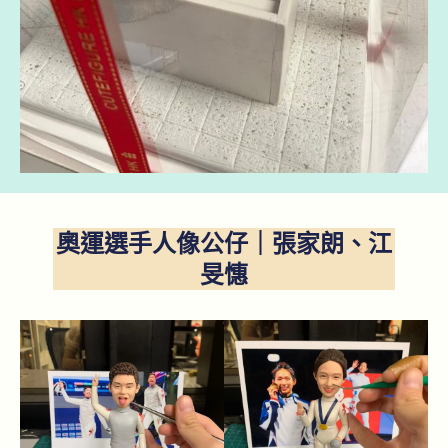
奧運選手人像公仔｜張家朗、江
旻憓