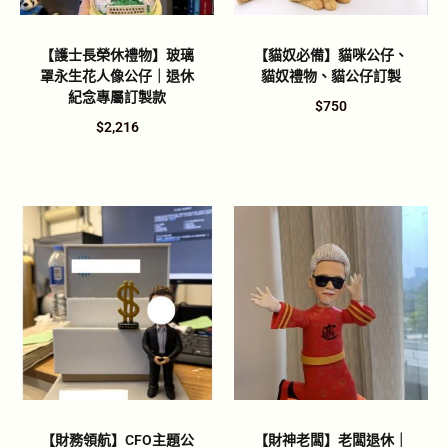
【護士長榮休禮物】玻璃
【貓奴必備】貓咪公仔、
罩永生花人像公仔｜退休
貓奴禮物、貓公仔訂製
紀念專屬訂製款
$
750
$
2,216
【財務領航】CFO主題公
【財神老闆】老闆退休｜