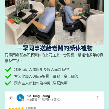
一眾同事送給老闆的榮休禮物
同事門希望為即將榮休的上司送上一份驚喜，感謝他多年的貢
獻及帶領。
精細還原人像服飾及個人面部特徵
客製化加入Office埸景、電腦、桌上細節
還完主人翁動作及神態 (睇緊跑馬)