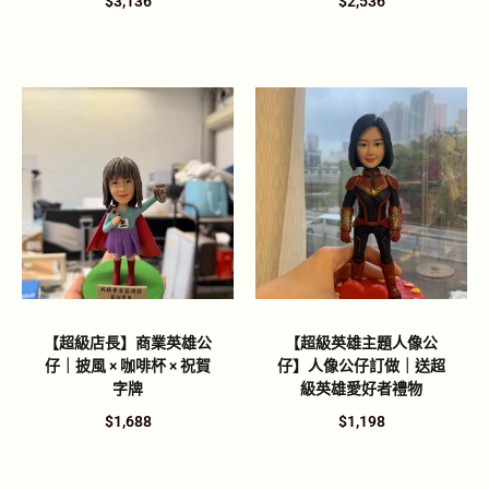
$
3,136
$
2,536
【超級店長】商業英雄公
【超級英雄主題人像公
仔｜披風 × 咖啡杯 × 祝賀
仔】人像公仔訂做｜送超
字牌
級英雄愛好者禮物
$
1,688
$
1,198