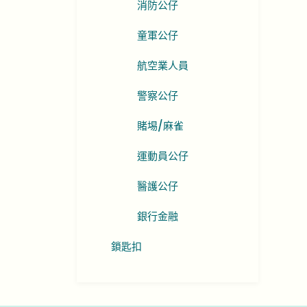
消防公仔
童軍公仔
航空業人員
警察公仔
賭埸/麻雀
運動員公仔
醫護公仔
銀行金融
鎖匙扣