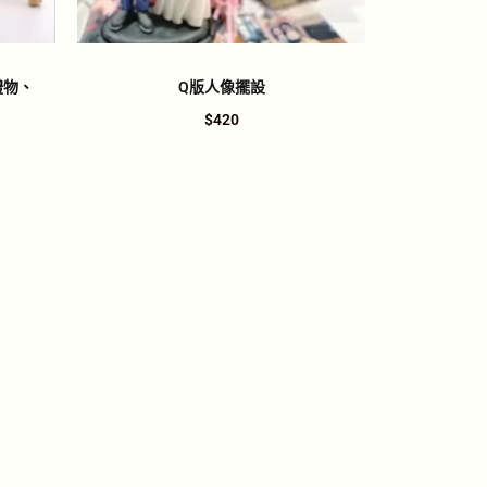
禮物、
Q版人像擺設
$
420