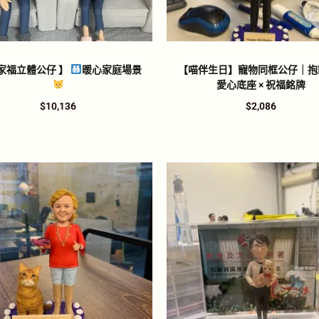
全家福立體公仔 】
暖心家庭場景
【喵伴生日】寵物同框公仔｜抱貓
愛心底座 × 祝福銘牌
$
10,136
$
2,086