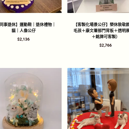
同事退休】運動鞋｜退休禮物｜
【客製化場景公仔】榮休致敬
貓｜人像公仔
毛孩＋康文署部門背板＋透明
＋銘牌可客製）
$
2,136
$
2,766