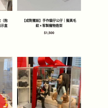
款（抱
【成對擺設】手作貓仔公仔｜擬真毛
展示盒
紋 × 客製寵物造型
$
1,500