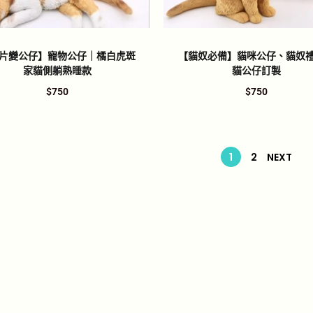
片變公仔】寵物公仔｜橘白虎斑
【貓奴必備】貓咪公仔、貓奴
家貓側躺熟睡款
貓公仔訂製
$
750
$
750
1
2
NEXT