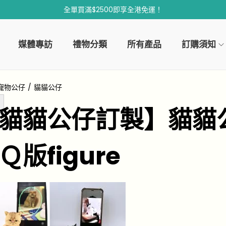
全單買滿$2500即享全港免運！
媒體專訪
禮物分類
所有產品
訂購須知
寵物公仔
/
貓貓公仔
貓貓公仔訂製】貓貓
Ｑ版figure