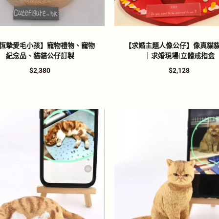
恆摯愛毛小孩】寵物禮物、寵物
【求婚主題人像公仔】像真貓
紀念品、貓貓公仔訂製
｜求婚現場|立體戒指盒
$
2,380
$
2,128