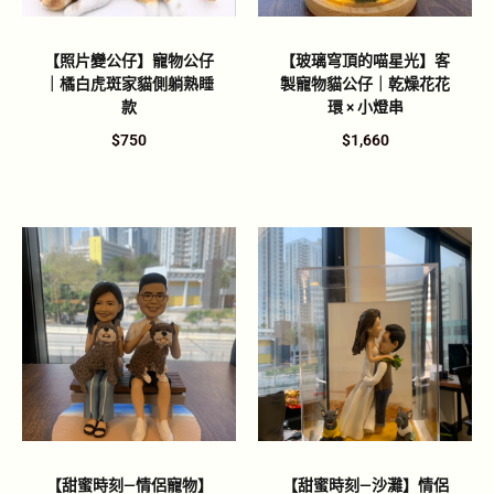
【照片變公仔】寵物公仔
【玻璃穹頂的喵星光】客
｜橘白虎斑家貓側躺熟睡
製寵物貓公仔｜乾燥花花
款
環 × 小燈串
$
750
$
1,660
【甜蜜時刻—情侶寵物】
【甜蜜時刻—沙灘】情侶