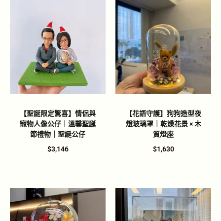
【聖誕限定驚喜】情侶與
【花語守護】狗狗造型夜
寵物人像公仔｜溫馨聖誕
燈玻璃罩｜乾燥花景 × 木
節禮物｜聖誕公仔
質燈座
$
3,146
$
1,630