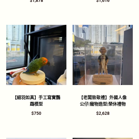
$
1,878
$
1,616
【細羽如真】手工寫實鸚
【老闆致敬禮】外國人像
鵡模型
公仔|寵物造型|榮休禮物
$
750
$
2,628