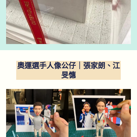
奧運選手人像公仔｜張家朗、江
旻憓