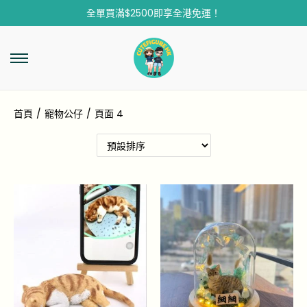
全單買滿$2500即享全港免運！
首頁
/
寵物公仔
/
頁面 4