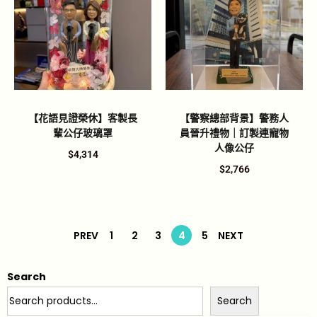
【花語見證榮休】客製長
【警察總部背景】警務人
輩公仔玻璃罩
員晉升禮物｜訂製連寵物
人像公仔
$
4,314
$
2,766
PREV
1
2
3
4
5
NEXT
Search
Search