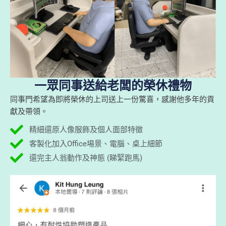
一眾同事送給老闆的榮休禮物
同事門希望為即將榮休的上司送上一份驚喜，感謝他多年的貢
獻及帶領。
精細還原人像服飾及個人面部特徵
客製化加入Office埸景、電腦、桌上細節
還完主人翁動作及神態 (睇緊跑馬)