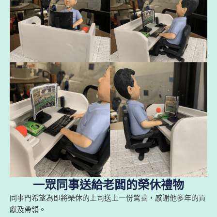
一眾同事送給老闆的榮休禮物
同事門希望為即將榮休的上司送上一份驚喜，感謝他多年的貢
獻及帶領。