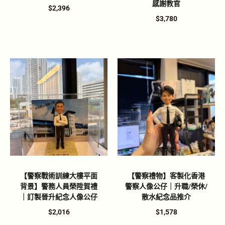
感謝教官
$
2,396
$
3,780
【警察戰術訓練大樓平面
【警察禮物】客製化香港
背景】警務人員榮陞賀禮
警察人像公仔｜升職/榮休/
｜訂製晉升紀念人像公仔
散水紀念品推介
$
2,016
$
1,578