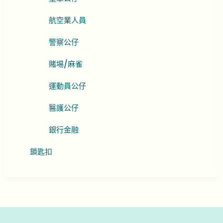
航空業人員
警察公仔
賭埸/麻雀
運動員公仔
醫護公仔
銀行金融
鎖匙扣