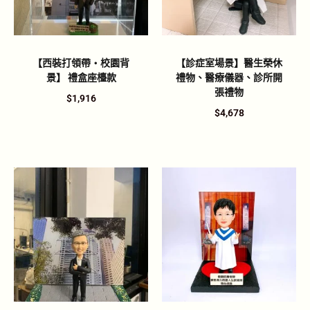
【西裝打領帶・校園背
【診症室場景】醫生榮休
景】 禮盒座檯款
禮物、醫療儀器、診所開
張禮物
$
1,916
$
4,678