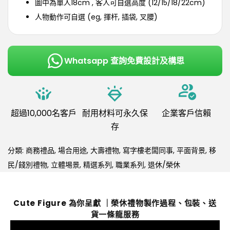
圖中為單人18cm , 客人可自選高度 (12/15/18/22cm)
人物動作可自選 (eg, 揮杆, 插袋, 叉腰)
Whatsapp 查詢免費設計及構思
超過10,000名客戶
耐用材料可永久保
企業客戶信賴
存
分類:
商務禮品
,
場合用途
,
大壽禮物
,
寫字樓老闆同事
,
平面背景
,
移
民/餞別禮物
,
立體埸景
,
精選系列
,
職業系列
,
退休/榮休
Cute Figure 為你呈獻 ｜榮休禮物製作過程、包裝、送
貨一條龍服務