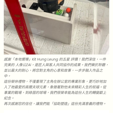
感謝「本地嚮導」Kit Hung Leung 的五星 評價！我們深信，一件
完美的 人像公ZAi，是匠人與客人共同協作的成果。我們樂於聆聽，
並以最大的耐心，將您對主角的心意和故事，一步步融入作品之
中。
這份榮休禮物，不僅重現了主角在辦公室的專業形象，更巧妙地加
入了祂最愛的高爾夫球元素，象徵著對他未來精彩人生的祝福。從
事業的戰場，到綠茵的球場，我們很榮幸能為這份人生的轉變獻上
紀念。
再次感謝您的信任，讓我們能「協助塑造」這份充滿意義的禮物。