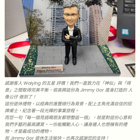
感謝客人 Waiying 的五星 評價！我們一直致力在「神似」與「得
意」之間取得完美平衡，很高興這份為 Jimmy Gor 度身訂造的 人
像公仔 做到了！
這份退休禮物，以經典的滙豐總行為背景，配上主角充滿自信的招
牌甫士，紀念著一段光輝的事業旅程。
而您一句「每一個見過嘅朋友都想整返一個」，就是對這份心意和
我們手藝的最高讚賞。一份能觸動人心、讓身邊人也想擁有的禮
物，才是最成功的禮物。
祝 Jimmy Gor 退休生活愉快，也再次感謝您的支持！