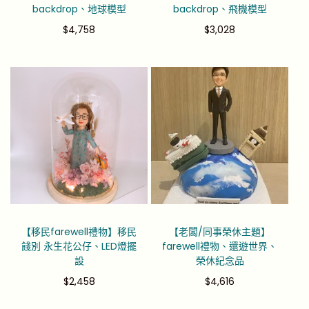
backdrop、地球模型
backdrop、飛機模型
$
4,758
$
3,028
【移民farewell禮物】移民
【老闆/同事榮休主題】
餞別 永生花公仔、LED燈擺
farewell禮物、還遊世界、
設
榮休紀念品
$
2,458
$
4,616