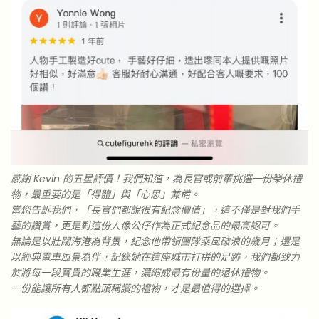
感謝 Kevin 的五星評價！我們知道，為長官或前輩挑選一份榮休禮
物，最重要的是「得體」與「心思」兼備。
當您告訴我們，「長官們都說很有紀念價值」，這不僅是對我們手
藝的讚賞，更是對這份人像公仔作為正式紀念品的最高認可。
無論是以壯闊海港為背景，紀念他帶領團隊乘風破浪的歲月；還是
以經典電車風景為伴，記錄她在這座城市打拼的足跡，我們都致力
於將每一段寶貴的職業生涯，濃縮成最有份量的退休禮物。
一份能讓所有人都點頭稱讚的禮物，才是最值得的選擇。