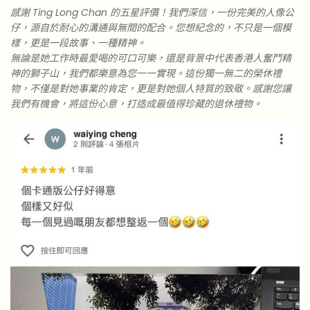
感謝 Ting Long Chan 的五星評價！我們深信，一份完美的人像公
仔，源自於耐心的溝通與無間的配合。您想紀念的，不只是一個模
樣，更是一段故事、一種精神。
無論是她工作時最愛喝的可口可樂，還是背景中代表香港人奮鬥精
神的獅子山，我們都樂意為您一一實現。這份獨一無二的榮休禮
物，不僅是對她事業的肯定，更是對她個人特質的致敬。感謝您讓
我們有機會，將這份心意，打造成最值得珍藏的退休禮物。