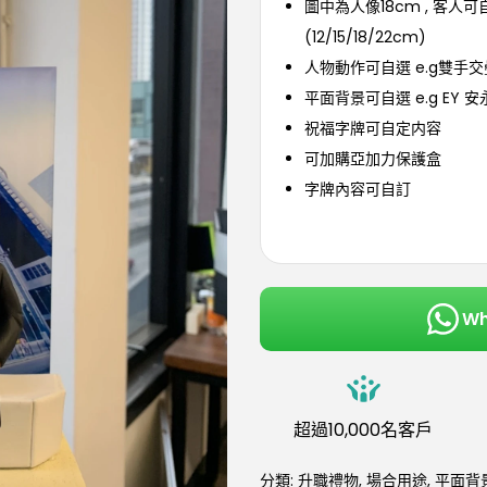
圖中為人像18cm , 客人
(12/15/18/22cm)
人物動作可自選 e.g雙手
平面背景可自選 e.g EY 安
祝福字牌可自定内容
可加購亞加力保護盒
字牌內容可自訂
W
超過10,000名客戶
分類:
升職禮物
,
場合用途
,
平面背