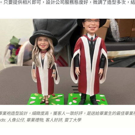
畢業袍造型設計，細緻度高，獲客人一致好評，是送給畢業生的最佳畢業
ds: 人像公仔, 畢業禮物, 客人好評, 雷丁大學