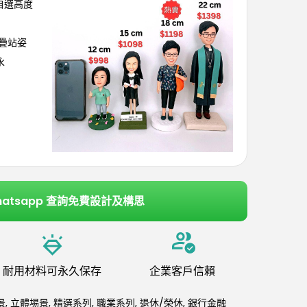
可自選高度
交疊站姿
永
hatsapp 查詢免費設計及構思
耐用材料可永久保存
企業客戶信賴
景
,
立體埸景
,
精選系列
,
職業系列
,
退休/榮休
,
銀行金融