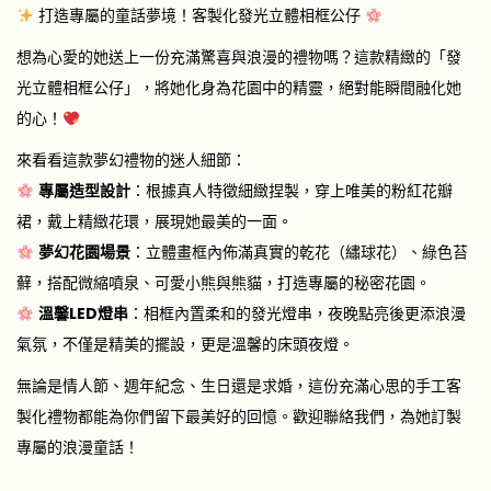
打造專屬的童話夢境！客製化發光立體相框公仔
想為心愛的她送上一份充滿驚喜與浪漫的禮物嗎？這款精緻的「發
光立體相框公仔」，將她化身為花園中的精靈，絕對能瞬間融化她
的心！
來看看這款夢幻禮物的迷人細節：
專屬造型設計
：根據真人特徵細緻捏製，穿上唯美的粉紅花瓣
裙，戴上精緻花環，展現她最美的一面。
夢幻花園場景
：立體畫框內佈滿真實的乾花（繡球花）、綠色苔
蘚，搭配微縮噴泉、可愛小熊與熊貓，打造專屬的秘密花園。
溫馨LED燈串
：相框內置柔和的發光燈串，夜晚點亮後更添浪漫
氣氛，不僅是精美的擺設，更是溫馨的床頭夜燈。
無論是情人節、週年紀念、生日還是求婚，這份充滿心思的手工客
製化禮物都能為你們留下最美好的回憶。歡迎聯絡我們，為她訂製
專屬的浪漫童話！