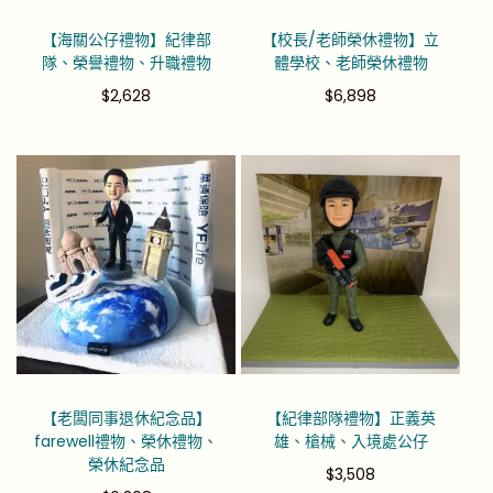
【海關公仔禮物】紀律部
【校長/老師榮休禮物】立
隊、榮譽禮物、升職禮物
體學校、老師榮休禮物
$
2,628
$
6,898
【老闆同事退休紀念品】
【紀律部隊禮物】正義英
farewell禮物、榮休禮物、
雄、槍械、入境處公仔
榮休紀念品
$
3,508