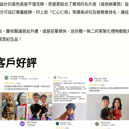
設計的黃色底座不僅亮眼，旁邊更結合了實用的名片座（或收納筆筒）設
方可自訂專屬銘牌，印上如「仁心仁術」等讚美詞句及敬贈者姓名，讓這
治、慶祝醫護朋友升遷，或是前輩榮休，這份獨一無二的客製化禮物都能
感恩紀念品！
客戶好評