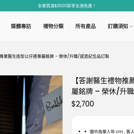
全單買滿$2500即享全港免運！
媒體專訪
禮物分類
所有產品
訂購須知
業醫生造型公仔連專屬銘牌 – 榮休/升職/感恩紀念品訂製
【答謝醫生禮物推
屬銘牌 – 榮休/升
$
2,700
圖中為單人18 cm , 