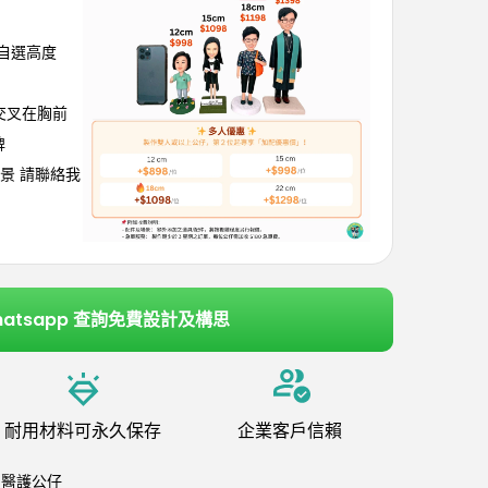
可自選高度
手交叉在胸前
牌
景 請聯絡我
hatsapp 查詢免費設計及構思
耐用材料可永久保存
企業客戶信賴
,
醫護公仔