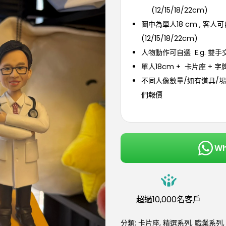
(12/15/18/22cm)
圖中為單人18 cm , 客人
(12/15/18/22cm)
人物動作可自選 E.g. 雙
單人18cm + 卡片座 + 字
不同人像數量/如有道具/埸
們報價
W
超過10,000名客戶
分類:
卡片座
,
精選系列
,
職業系列